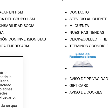
AJAR EN H&M
CONTACTO
CA DEL GRUPO H&M
SERVICIO AL CLIENTE
ONSABILIDAD SOCIAL
MI CUENTA
SA
NUESTRAS TIENDAS
IÓN CON INVERSIONISTAS
CLICK&COLLECT - RE
ICA EMPRESARIAL
TÉRMINOS Y CONDICI
otras
cerle la
AVISO DE PRIVACIDA
izar su
blicidad
GIFT CARD
oletines
AVISO DE COOKIES
redes
l usuario,
erdo en que