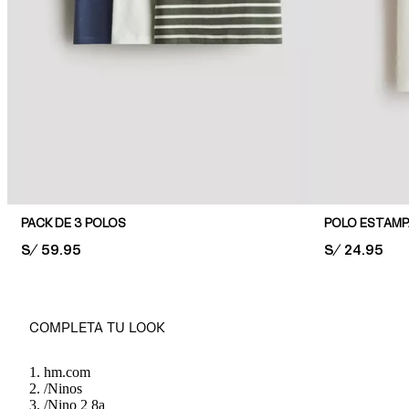
PACK DE 3 POLOS
POLO ESTAM
PRICE:
S/ 59.95
PRICE:
S/ 24.95
COMPLETA TU LOOK
hm.com
/
Ninos
/
Nino 2 8a