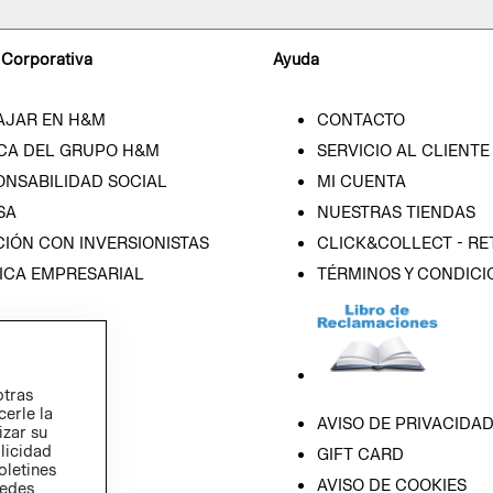
 Corporativa
Ayuda
AJAR EN H&M
CONTACTO
CA DEL GRUPO H&M
SERVICIO AL CLIENTE
ONSABILIDAD SOCIAL
MI CUENTA
SA
NUESTRAS TIENDAS
IÓN CON INVERSIONISTAS
CLICK&COLLECT - RE
ICA EMPRESARIAL
TÉRMINOS Y CONDICI
otras
cerle la
AVISO DE PRIVACIDA
izar su
blicidad
GIFT CARD
oletines
AVISO DE COOKIES
redes