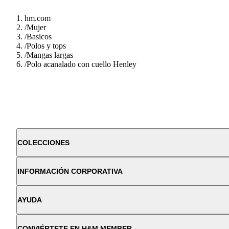
hm.com
/
Mujer
/
Basicos
/
Polos y tops
/
Mangas largas
/
Polo acanalado con cuello Henley
COLECCIONES
INFORMACIÓN CORPORATIVA
AYUDA
CONVIÉRTETE EN H&M MEMBER