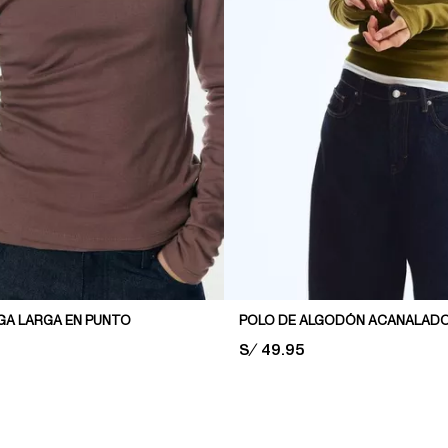
GA LARGA EN PUNTO
POLO DE ALGODÓN ACANALAD
PRICE:
S/ 49.95