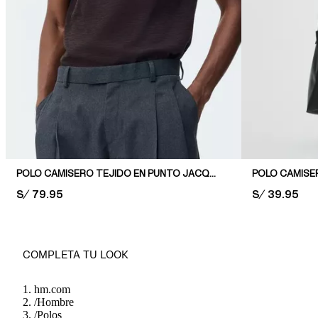
POLO CAMISERO TEJIDO EN PUNTO JACQUARD SLIM FIT
POLO CAMISER
PRICE:
S/ 79.95
PRICE:
S/ 39.95
COMPLETA TU LOOK
hm.com
/
Hombre
/
Polos