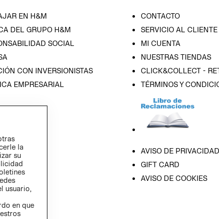
AJAR EN H&M
CONTACTO
CA DEL GRUPO H&M
SERVICIO AL CLIENTE
ONSABILIDAD SOCIAL
MI CUENTA
SA
NUESTRAS TIENDAS
IÓN CON INVERSIONISTAS
CLICK&COLLECT - RE
ICA EMPRESARIAL
TÉRMINOS Y CONDICI
otras
cerle la
AVISO DE PRIVACIDA
izar su
blicidad
GIFT CARD
oletines
AVISO DE COOKIES
redes
l usuario,
erdo en que
estros