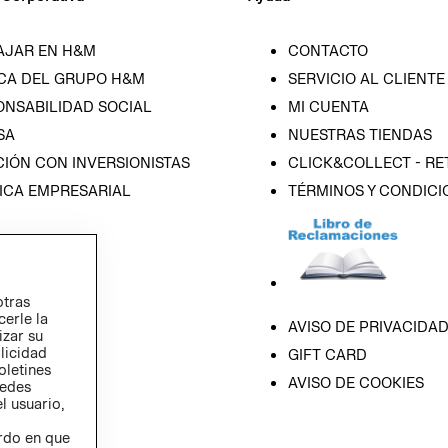
AJAR EN H&M
CONTACTO
CA DEL GRUPO H&M
SERVICIO AL CLIENTE
ONSABILIDAD SOCIAL
MI CUENTA
SA
NUESTRAS TIENDAS
IÓN CON INVERSIONISTAS
CLICK&COLLECT - RE
ICA EMPRESARIAL
TÉRMINOS Y CONDICI
otras
cerle la
AVISO DE PRIVACIDA
izar su
blicidad
GIFT CARD
oletines
AVISO DE COOKIES
redes
l usuario,
erdo en que