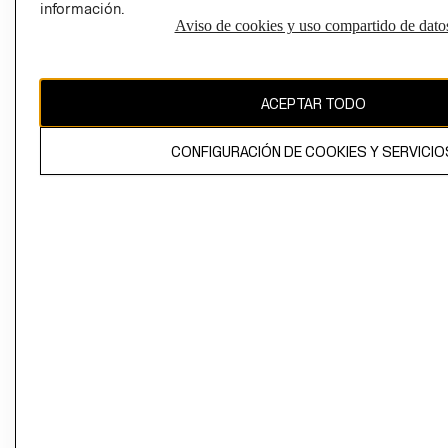
información.
Aviso de cookies y uso compartido de dato
El contenido de esta página web está protegido por copyright y es
propiedad de H&M Hennes & Mauritz AB
ACEPTAR TODO
CONFIGURACIÓN DE COOKIES Y SERVICIO