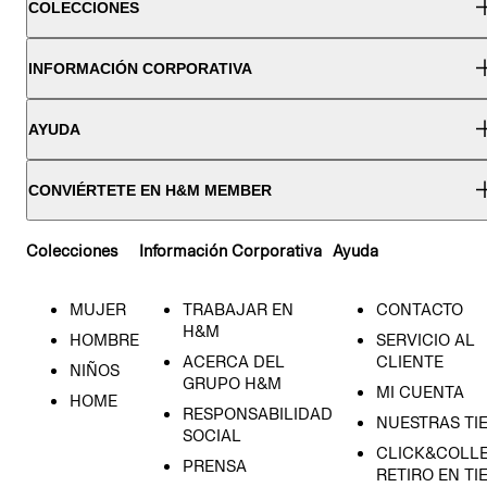
COLECCIONES
INFORMACIÓN CORPORATIVA
AYUDA
CONVIÉRTETE EN H&M MEMBER
Colecciones
Información Corporativa
Ayuda
MUJER
TRABAJAR EN
CONTACTO
H&M
HOMBRE
SERVICIO AL
ACERCA DEL
CLIENTE
NIÑOS
GRUPO H&M
MI CUENTA
HOME
RESPONSABILIDAD
NUESTRAS TI
SOCIAL
CLICK&COLLE
PRENSA
RETIRO EN TI