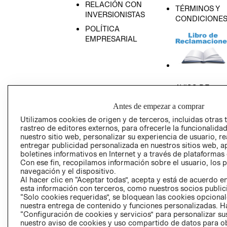
RELACIÓN CON
TÉRMINOS Y
INVERSIONISTAS
CONDICIONE
POLÍTICA
EMPRESARIAL
AVISO DE
PRIVACIDAD
Antes de empezar a comprar
GIFT CARD
Utilizamos cookies de origen y de terceros, incluidas otras 
AVISO DE COO
rastreo de editores externos, para ofrecerle la funcionalid
nuestro sitio web, personalizar su experiencia de usuario, rea
entregar publicidad personalizada en nuestros sitios web, a
boletines informativos en Internet y a través de plataformas
Con ese fin, recopilamos información sobre el usuario, los 
navegación y el dispositivo.
Al hacer clic en “Aceptar todas”, acepta y está de acuerdo
esta información con terceros, como nuestros socios publicit
Perú (S/)
“Solo cookies requeridas”, se bloquean las cookies opcionale
nuestra entrega de contenido y funciones personalizadas. H
“Configuración de cookies y servicios” para personalizar sus
CAMBIAR REGIÓN
nuestro aviso de cookies y uso compartido de datos para 