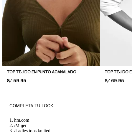
TOP TEJIDO EN PUNTO ACANALADO
PRICE:
S/ 59.95
PRICE:
S/ 69.95
COMPLETA TU LOOK
hm.com
/
Mujer
/
Ladies tops knitted