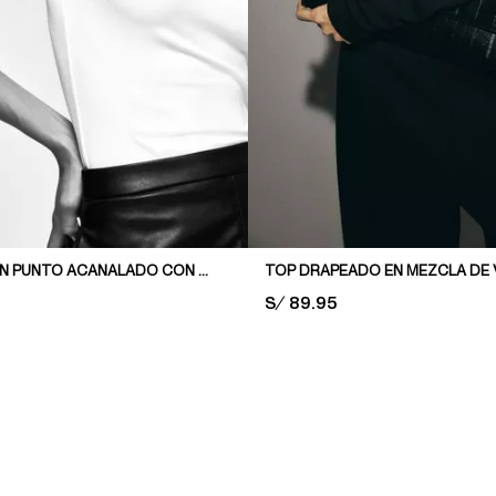
TOP TEJIDO EN PUNTO ACANALADO CON RIBETE DE ENCAJE
TOP DRAPEADO EN MEZCLA DE
PRICE:
S/ 89.95