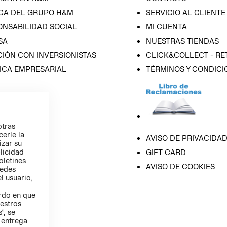
CA DEL GRUPO H&M
SERVICIO AL CLIENTE
ONSABILIDAD SOCIAL
MI CUENTA
SA
NUESTRAS TIENDAS
IÓN CON INVERSIONISTAS
CLICK&COLLECT - RE
ICA EMPRESARIAL
TÉRMINOS Y CONDICI
otras
cerle la
AVISO DE PRIVACIDA
izar su
blicidad
GIFT CARD
oletines
AVISO DE COOKIES
redes
l usuario,
erdo en que
estros
”, se
 entrega