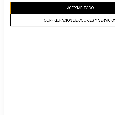
ACEPTAR TODO
CONFIGURACIÓN DE COOKIES Y SERVICIO
El contenido de esta página web está protegido por copyright y es
propiedad de H&M Hennes & Mauritz AB