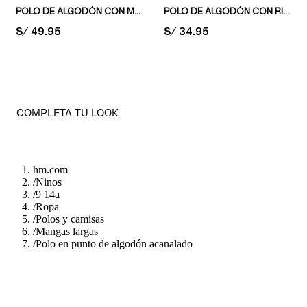
POLO DE ALGODÓN CON MOTIVO ESTAMPADO
POLO DE ALGODÓN CON RIBETES DE VOLANTE
PRICE:
S/ 49.95
PRICE:
S/ 34.95
COMPLETA TU LOOK
hm.com
/
Ninos
/
9 14a
/
Ropa
/
Polos y camisas
/
Mangas largas
/
Polo en punto de algodón acanalado