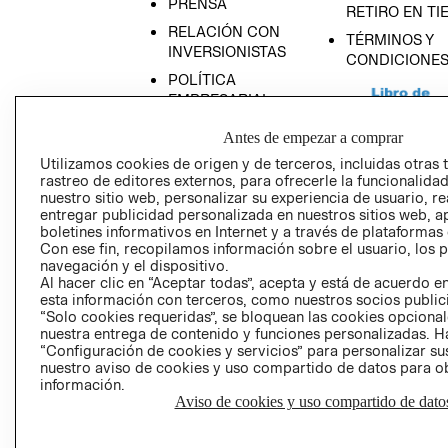
PRENSA
RETIRO EN TI
RELACIÓN CON
TÉRMINOS Y
INVERSIONISTAS
CONDICIONE
POLÍTICA
EMPRESARIAL
Antes de empezar a comprar
Utilizamos cookies de origen y de terceros, incluidas otras 
rastreo de editores externos, para ofrecerle la funcionalid
AVISO DE
nuestro sitio web, personalizar su experiencia de usuario, rea
entregar publicidad personalizada en nuestros sitios web, a
PRIVACIDAD
boletines informativos en Internet y a través de plataformas
GIFT CARD
Con ese fin, recopilamos información sobre el usuario, los 
navegación y el dispositivo.
AVISO DE COO
Al hacer clic en “Aceptar todas”, acepta y está de acuerdo
esta información con terceros, como nuestros socios publicit
“Solo cookies requeridas”, se bloquean las cookies opcionale
nuestra entrega de contenido y funciones personalizadas. H
“Configuración de cookies y servicios” para personalizar sus
nuestro aviso de cookies y uso compartido de datos para 
información.
Aviso de cookies y uso compartido de dato
Perú (S/)
CAMBIAR REGIÓN