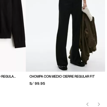
CHOMPA TEJIDA EN PUNTO FINO REGULAR FIT
CHOMPA CON MEDIO CIERRE REGULAR FIT
PRICE:
S/ 99.95