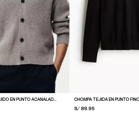
CARDIGAN TEJIDO EN PUNTO ACANALADO RELAXED FIT
PRICE:
S/ 89.95