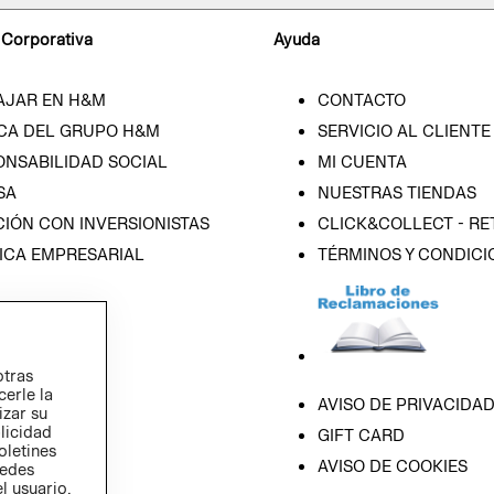
 Corporativa
Ayuda
AJAR EN H&M
CONTACTO
CA DEL GRUPO H&M
SERVICIO AL CLIENTE
ONSABILIDAD SOCIAL
MI CUENTA
SA
NUESTRAS TIENDAS
IÓN CON INVERSIONISTAS
CLICK&COLLECT - RE
ICA EMPRESARIAL
TÉRMINOS Y CONDICI
otras
cerle la
AVISO DE PRIVACIDA
izar su
blicidad
GIFT CARD
oletines
AVISO DE COOKIES
redes
l usuario,