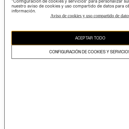
“Configuración de cookies y servicios” para personalizar sus
CAMBIAR REGIÓN
nuestro aviso de cookies y uso compartido de datos para 
información.
Aviso de cookies y uso compartido de dato
El contenido de esta página web está protegido por copyright y es
propiedad de H&M Hennes & Mauritz AB
ACEPTAR TODO
CONFIGURACIÓN DE COOKIES Y SERVICIO