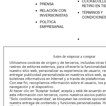
CLICK&COLLE
PRENSA
RETIRO EN TI
RELACIÓN CON
TÉRMINOS Y
INVERSIONISTAS
CONDICIONE
POLÍTICA
EMPRESARIAL
AVISO DE
PRIVACIDAD
Antes de empezar a comprar
GIFT CARD
Utilizamos cookies de origen y de terceros, incluidas otras 
rastreo de editores externos, para ofrecerle la funcionalid
AVISO DE COO
nuestro sitio web, personalizar su experiencia de usuario, rea
entregar publicidad personalizada en nuestros sitios web, a
boletines informativos en Internet y a través de plataformas
Con ese fin, recopilamos información sobre el usuario, los 
navegación y el dispositivo.
Al hacer clic en “Aceptar todas”, acepta y está de acuerdo
esta información con terceros, como nuestros socios publicit
“Solo cookies requeridas”, se bloquean las cookies opcionale
Perú (S/)
nuestra entrega de contenido y funciones personalizadas. H