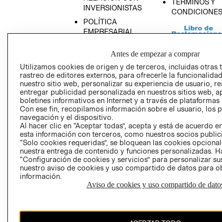
TÉRMINOS Y
INVERSIONISTAS
CONDICIONE
POLÍTICA
EMPRESARIAL
Antes de empezar a comprar
Utilizamos cookies de origen y de terceros, incluidas otras 
rastreo de editores externos, para ofrecerle la funcionalid
AVISO DE
nuestro sitio web, personalizar su experiencia de usuario, rea
PRIVACIDAD
entregar publicidad personalizada en nuestros sitios web, a
boletines informativos en Internet y a través de plataformas
GIFT CARD
Con ese fin, recopilamos información sobre el usuario, los 
AVISO DE COO
navegación y el dispositivo.
Al hacer clic en “Aceptar todas”, acepta y está de acuerdo
esta información con terceros, como nuestros socios publicit
“Solo cookies requeridas”, se bloquean las cookies opcionale
nuestra entrega de contenido y funciones personalizadas. H
“Configuración de cookies y servicios” para personalizar sus
nuestro aviso de cookies y uso compartido de datos para 
información.
Aviso de cookies y uso compartido de dato
Perú (S/)
CAMBIAR REGIÓN