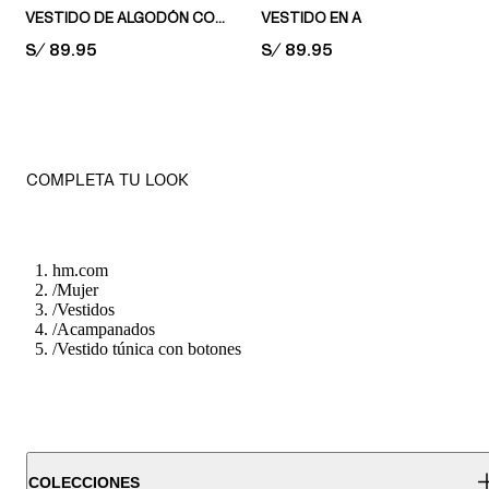
VESTIDO DE ALGODÓN CON TIRAS PARA ANUDAR
VESTIDO EN A
PRICE:
S/ 89.95
PRICE:
S/ 89.95
COMPLETA TU LOOK
hm.com
/
Mujer
/
Vestidos
/
Acampanados
/
Vestido túnica con botones
COLECCIONES