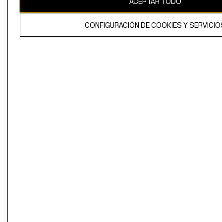
ACEPTAR TODO
CONFIGURACIÓN DE COOKIES Y SERVICIO
El contenido de esta página web está protegido por copyright y es
propiedad de H&M Hennes & Mauritz AB