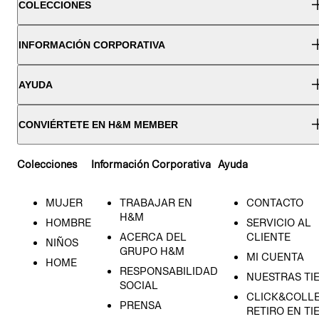
COLECCIONES
INFORMACIÓN CORPORATIVA
AYUDA
CONVIÉRTETE EN H&M MEMBER
Colecciones
Información Corporativa
Ayuda
MUJER
TRABAJAR EN
CONTACTO
H&M
HOMBRE
SERVICIO AL
ACERCA DEL
CLIENTE
NIÑOS
GRUPO H&M
MI CUENTA
HOME
RESPONSABILIDAD
NUESTRAS TI
SOCIAL
CLICK&COLLE
PRENSA
RETIRO EN TI