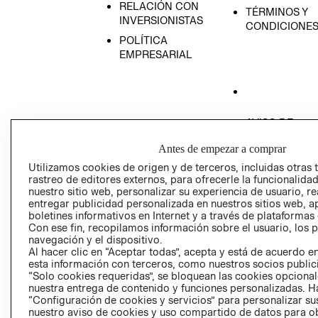
RELACIÓN CON
TÉRMINOS Y
INVERSIONISTAS
CONDICIONE
POLÍTICA
EMPRESARIAL
AVISO DE
PRIVACIDAD
Antes de empezar a comprar
GIFT CARD
Utilizamos cookies de origen y de terceros, incluidas otras 
AVISO DE COO
rastreo de editores externos, para ofrecerle la funcionalid
nuestro sitio web, personalizar su experiencia de usuario, rea
entregar publicidad personalizada en nuestros sitios web, a
boletines informativos en Internet y a través de plataformas
Con ese fin, recopilamos información sobre el usuario, los 
navegación y el dispositivo.
Al hacer clic en “Aceptar todas”, acepta y está de acuerdo
esta información con terceros, como nuestros socios publicit
Perú (S/)
“Solo cookies requeridas”, se bloquean las cookies opcionale
nuestra entrega de contenido y funciones personalizadas. H
“Configuración de cookies y servicios” para personalizar sus
CAMBIAR REGIÓN
nuestro aviso de cookies y uso compartido de datos para 