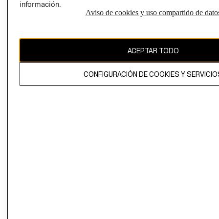
información.
Aviso de cookies y uso compartido de dato
El contenido de esta página web está protegido por copyright y es
propiedad de H&M Hennes & Mauritz AB
ACEPTAR TODO
CONFIGURACIÓN DE COOKIES Y SERVICIO