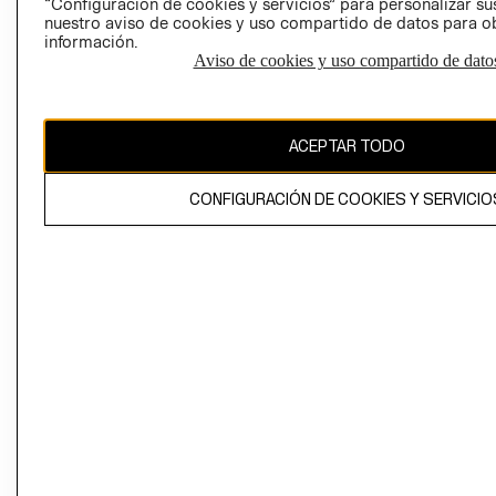
“Configuración de cookies y servicios” para personalizar sus
CAMBIAR REGIÓN
nuestro aviso de cookies y uso compartido de datos para 
información.
Aviso de cookies y uso compartido de dato
El contenido de esta página web está protegido por copyright y es
propiedad de H&M Hennes & Mauritz AB
ACEPTAR TODO
CONFIGURACIÓN DE COOKIES Y SERVICIO