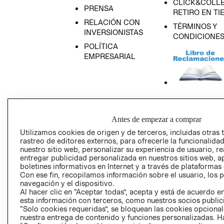
CLICK&COLLE
PRENSA
RETIRO EN TI
RELACIÓN CON
TÉRMINOS Y
INVERSIONISTAS
CONDICIONE
POLÍTICA
EMPRESARIAL
AVISO DE
PRIVACIDAD
Antes de empezar a comprar
GIFT CARD
Utilizamos cookies de origen y de terceros, incluidas otras 
rastreo de editores externos, para ofrecerle la funcionalid
AVISO DE COO
nuestro sitio web, personalizar su experiencia de usuario, rea
entregar publicidad personalizada en nuestros sitios web, a
boletines informativos en Internet y a través de plataformas
Con ese fin, recopilamos información sobre el usuario, los 
navegación y el dispositivo.
Al hacer clic en “Aceptar todas”, acepta y está de acuerdo
esta información con terceros, como nuestros socios publicit
“Solo cookies requeridas”, se bloquean las cookies opcionale
Perú (S/)
nuestra entrega de contenido y funciones personalizadas. H