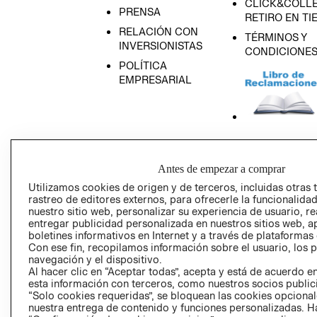
CLICK&COLLE
PRENSA
RETIRO EN TI
RELACIÓN CON
TÉRMINOS Y
INVERSIONISTAS
CONDICIONE
POLÍTICA
EMPRESARIAL
AVISO DE
PRIVACIDAD
Antes de empezar a comprar
GIFT CARD
Utilizamos cookies de origen y de terceros, incluidas otras 
rastreo de editores externos, para ofrecerle la funcionalid
AVISO DE COO
nuestro sitio web, personalizar su experiencia de usuario, rea
entregar publicidad personalizada en nuestros sitios web, a
boletines informativos en Internet y a través de plataformas
Con ese fin, recopilamos información sobre el usuario, los 
navegación y el dispositivo.
Al hacer clic en “Aceptar todas”, acepta y está de acuerdo
esta información con terceros, como nuestros socios publicit
“Solo cookies requeridas”, se bloquean las cookies opcionale
Perú (S/)
nuestra entrega de contenido y funciones personalizadas. H