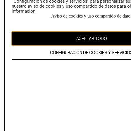
“Configuración de cookies y servicios” para personalizar sus
CAMBIAR REGIÓN
nuestro aviso de cookies y uso compartido de datos para 
información.
Aviso de cookies y uso compartido de dato
El contenido de esta página web está protegido por copyright y es
propiedad de H&M Hennes & Mauritz AB
ACEPTAR TODO
CONFIGURACIÓN DE COOKIES Y SERVICIO