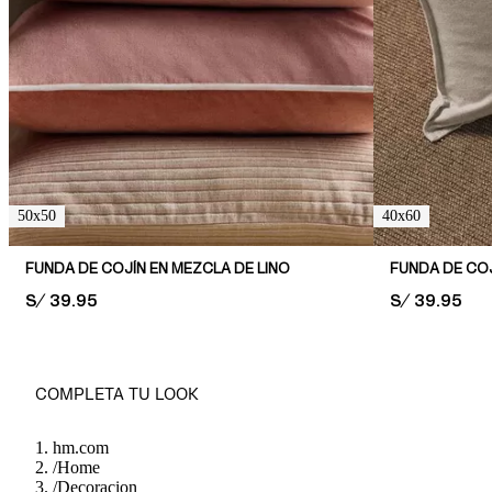
50x50
40x60
FUNDA DE COJÍN EN MEZCLA DE LINO
FUNDA DE COJ
PRICE:
S/ 39.95
PRICE:
S/ 39.95
COMPLETA TU LOOK
hm.com
/
Home
/
Decoracion