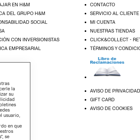
AJAR EN H&M
CONTACTO
CA DEL GRUPO H&M
SERVICIO AL CLIENTE
ONSABILIDAD SOCIAL
MI CUENTA
SA
NUESTRAS TIENDAS
IÓN CON INVERSIONISTAS
CLICK&COLLECT - RE
ICA EMPRESARIAL
TÉRMINOS Y CONDICI
otras
cerle la
AVISO DE PRIVACIDA
izar su
blicidad
GIFT CARD
oletines
AVISO DE COOKIES
redes
l usuario,
erdo en que
estros
”, se