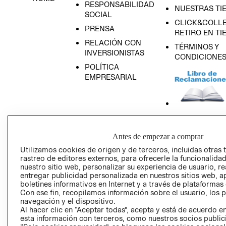
RESPONSABILIDAD
NUESTRAS TI
SOCIAL
CLICK&COLLE
PRENSA
RETIRO EN TI
RELACIÓN CON
TÉRMINOS Y
INVERSIONISTAS
CONDICIONE
POLÍTICA
EMPRESARIAL
AVISO DE
PRIVACIDAD
Antes de empezar a comprar
Utilizamos cookies de origen y de terceros, incluidas otras 
GIFT CARD
rastreo de editores externos, para ofrecerle la funcionalid
AVISO DE COO
nuestro sitio web, personalizar su experiencia de usuario, rea
entregar publicidad personalizada en nuestros sitios web, a
boletines informativos en Internet y a través de plataformas
Con ese fin, recopilamos información sobre el usuario, los 
navegación y el dispositivo.
Al hacer clic en “Aceptar todas”, acepta y está de acuerdo
esta información con terceros, como nuestros socios publicit