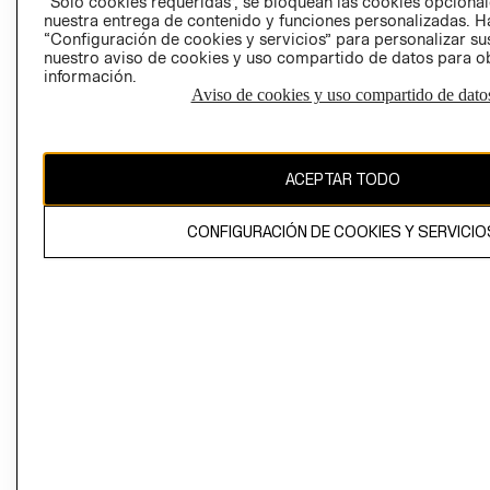
“Solo cookies requeridas”, se bloquean las cookies opcionale
Perú (S/)
nuestra entrega de contenido y funciones personalizadas. H
“Configuración de cookies y servicios” para personalizar sus
CAMBIAR REGIÓN
nuestro aviso de cookies y uso compartido de datos para 
información.
Aviso de cookies y uso compartido de dato
El contenido de esta página web está protegido por copyright y es
propiedad de H&M Hennes & Mauritz AB
ACEPTAR TODO
CONFIGURACIÓN DE COOKIES Y SERVICIO