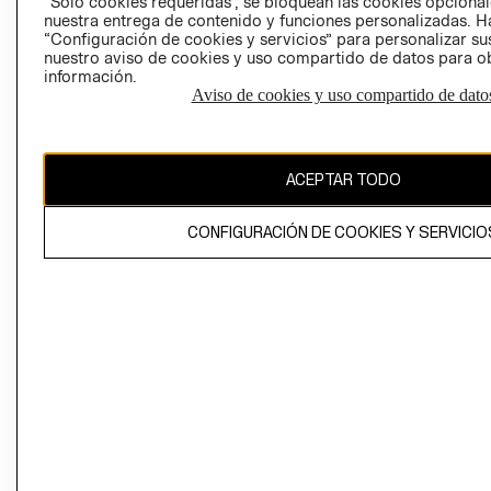
“Solo cookies requeridas”, se bloquean las cookies opcionale
Perú (S/)
nuestra entrega de contenido y funciones personalizadas. H
“Configuración de cookies y servicios” para personalizar sus
CAMBIAR REGIÓN
nuestro aviso de cookies y uso compartido de datos para 
información.
Aviso de cookies y uso compartido de dato
El contenido de esta página web está protegido por copyright y es
propiedad de H&M Hennes & Mauritz AB
ACEPTAR TODO
CONFIGURACIÓN DE COOKIES Y SERVICIO