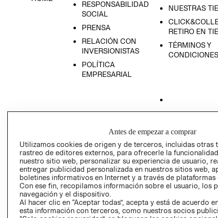
RESPONSABILIDAD
NUESTRAS TI
SOCIAL
CLICK&COLLE
PRENSA
RETIRO EN TI
RELACIÓN CON
TÉRMINOS Y
INVERSIONISTAS
CONDICIONE
POLÍTICA
EMPRESARIAL
AVISO DE
PRIVACIDAD
Antes de empezar a comprar
Utilizamos cookies de origen y de terceros, incluidas otras 
GIFT CARD
rastreo de editores externos, para ofrecerle la funcionalid
AVISO DE COO
nuestro sitio web, personalizar su experiencia de usuario, rea
entregar publicidad personalizada en nuestros sitios web, a
boletines informativos en Internet y a través de plataformas
Con ese fin, recopilamos información sobre el usuario, los 
navegación y el dispositivo.
Al hacer clic en “Aceptar todas”, acepta y está de acuerdo
esta información con terceros, como nuestros socios publicit