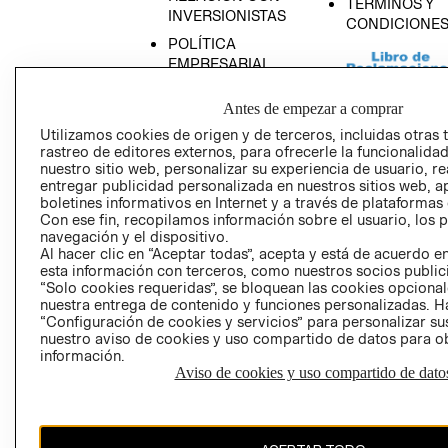
TÉRMINOS Y
INVERSIONISTAS
CONDICIONE
POLÍTICA
EMPRESARIAL
Antes de empezar a comprar
Utilizamos cookies de origen y de terceros, incluidas otras 
rastreo de editores externos, para ofrecerle la funcionalid
AVISO DE
nuestro sitio web, personalizar su experiencia de usuario, rea
PRIVACIDAD
entregar publicidad personalizada en nuestros sitios web, a
boletines informativos en Internet y a través de plataformas
GIFT CARD
Con ese fin, recopilamos información sobre el usuario, los 
AVISO DE COO
navegación y el dispositivo.
Al hacer clic en “Aceptar todas”, acepta y está de acuerdo
esta información con terceros, como nuestros socios publicit
“Solo cookies requeridas”, se bloquean las cookies opcionale
nuestra entrega de contenido y funciones personalizadas. H
“Configuración de cookies y servicios” para personalizar sus
nuestro aviso de cookies y uso compartido de datos para 
información.
Aviso de cookies y uso compartido de dato
Perú (S/)
CAMBIAR REGIÓN