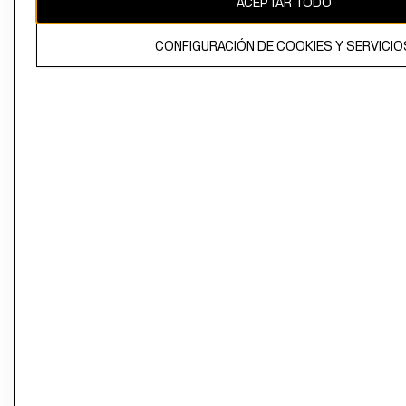
ACEPTAR TODO
CONFIGURACIÓN DE COOKIES Y SERVICIO
El contenido de esta página web está protegido por copyright y es
propiedad de H&M Hennes & Mauritz AB