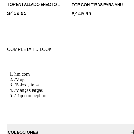
TOP ENTALLADO EFECTO NEOPRENO
TOP CON TIRAS PARA ANUDAR
PRICE:
S/ 59.95
PRICE:
S/ 49.95
COMPLETA TU LOOK
hm.com
/
Mujer
/
Polos y tops
/
Mangas largas
/
Top con peplum
COLECCIONES