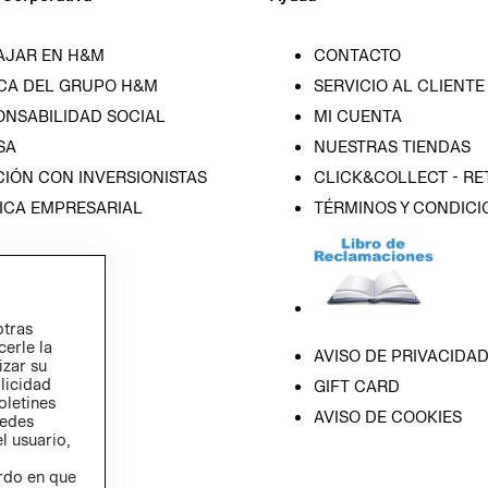
AJAR EN H&M
CONTACTO
CA DEL GRUPO H&M
SERVICIO AL CLIENTE
ONSABILIDAD SOCIAL
MI CUENTA
SA
NUESTRAS TIENDAS
IÓN CON INVERSIONISTAS
CLICK&COLLECT - RE
ICA EMPRESARIAL
TÉRMINOS Y CONDICI
otras
cerle la
AVISO DE PRIVACIDA
izar su
blicidad
GIFT CARD
oletines
AVISO DE COOKIES
redes
l usuario,
erdo en que