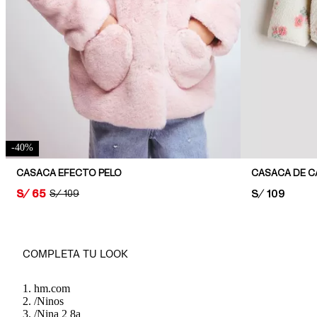
-
40
%
CASACA EFECTO PELO
CASACA DE C
PRICE:
S/ 65
PRICE:
S/ 109
ORIGINAL PRICE:
S/ 109
COMPLETA TU LOOK
hm.com
/
Ninos
/
Nina 2 8a