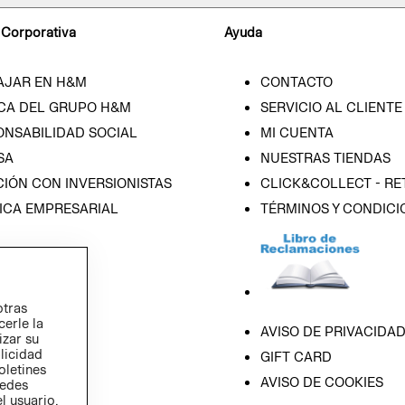
 Corporativa
Ayuda
AJAR EN H&M
CONTACTO
CA DEL GRUPO H&M
SERVICIO AL CLIENTE
ONSABILIDAD SOCIAL
MI CUENTA
SA
NUESTRAS TIENDAS
IÓN CON INVERSIONISTAS
CLICK&COLLECT - RE
ICA EMPRESARIAL
TÉRMINOS Y CONDICI
otras
cerle la
AVISO DE PRIVACIDA
izar su
blicidad
GIFT CARD
oletines
AVISO DE COOKIES
redes
l usuario,