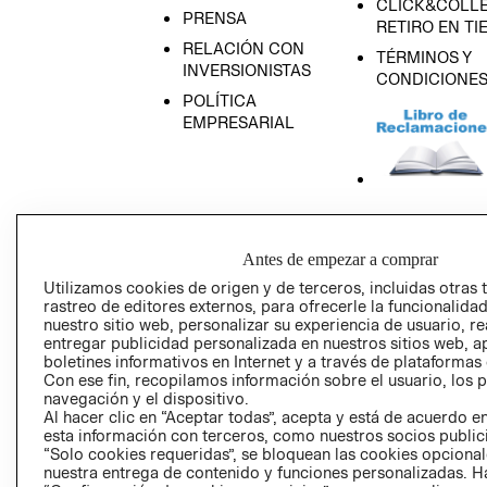
CLICK&COLLE
PRENSA
RETIRO EN TI
RELACIÓN CON
TÉRMINOS Y
INVERSIONISTAS
CONDICIONE
POLÍTICA
EMPRESARIAL
AVISO DE
PRIVACIDAD
Antes de empezar a comprar
GIFT CARD
Utilizamos cookies de origen y de terceros, incluidas otras 
rastreo de editores externos, para ofrecerle la funcionalid
AVISO DE COO
nuestro sitio web, personalizar su experiencia de usuario, rea
entregar publicidad personalizada en nuestros sitios web, a
boletines informativos en Internet y a través de plataformas
Con ese fin, recopilamos información sobre el usuario, los 
navegación y el dispositivo.
Al hacer clic en “Aceptar todas”, acepta y está de acuerdo
esta información con terceros, como nuestros socios publicit
“Solo cookies requeridas”, se bloquean las cookies opcionale
Perú (S/)
nuestra entrega de contenido y funciones personalizadas. H