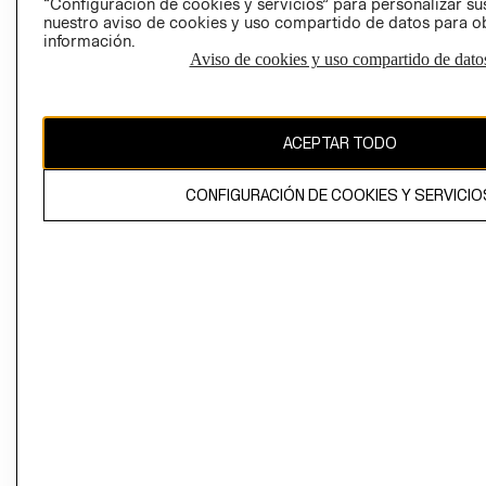
“Configuración de cookies y servicios” para personalizar sus
CAMBIAR REGIÓN
nuestro aviso de cookies y uso compartido de datos para 
información.
Aviso de cookies y uso compartido de dato
El contenido de esta página web está protegido por copyright y es
propiedad de H&M Hennes & Mauritz AB
ACEPTAR TODO
CONFIGURACIÓN DE COOKIES Y SERVICIO