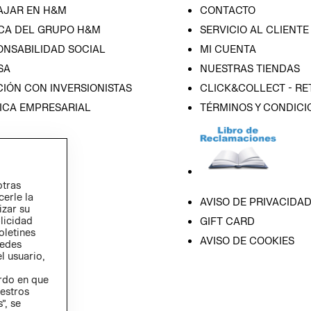
AJAR EN H&M
CONTACTO
CA DEL GRUPO H&M
SERVICIO AL CLIENTE
ONSABILIDAD SOCIAL
MI CUENTA
SA
NUESTRAS TIENDAS
IÓN CON INVERSIONISTAS
CLICK&COLLECT - RE
ICA EMPRESARIAL
TÉRMINOS Y CONDICI
otras
cerle la
AVISO DE PRIVACIDA
izar su
blicidad
GIFT CARD
oletines
AVISO DE COOKIES
redes
l usuario,
erdo en que
estros
”, se