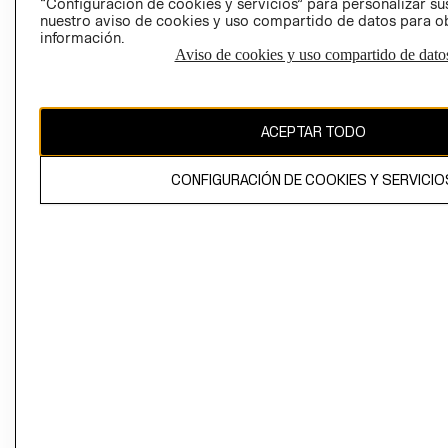
“Configuración de cookies y servicios” para personalizar sus
CAMBIAR REGIÓN
nuestro aviso de cookies y uso compartido de datos para 
información.
Aviso de cookies y uso compartido de dato
El contenido de esta página web está protegido por copyright y es
propiedad de H&M Hennes & Mauritz AB
ACEPTAR TODO
CONFIGURACIÓN DE COOKIES Y SERVICIO