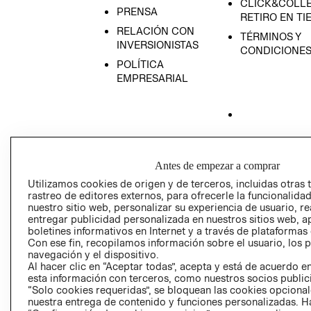
CLICK&COLLE
PRENSA
RETIRO EN TI
RELACIÓN CON
TÉRMINOS Y
INVERSIONISTAS
CONDICIONE
POLÍTICA
EMPRESARIAL
AVISO DE
PRIVACIDAD
Antes de empezar a comprar
GIFT CARD
Utilizamos cookies de origen y de terceros, incluidas otras 
rastreo de editores externos, para ofrecerle la funcionalid
AVISO DE COO
nuestro sitio web, personalizar su experiencia de usuario, rea
entregar publicidad personalizada en nuestros sitios web, a
boletines informativos en Internet y a través de plataformas
Con ese fin, recopilamos información sobre el usuario, los 
navegación y el dispositivo.
Al hacer clic en “Aceptar todas”, acepta y está de acuerdo
esta información con terceros, como nuestros socios publicit
“Solo cookies requeridas”, se bloquean las cookies opcionale
Perú (S/)
nuestra entrega de contenido y funciones personalizadas. H