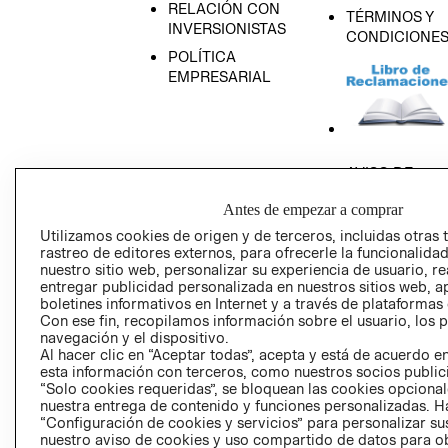
RELACIÓN CON
TÉRMINOS Y
INVERSIONISTAS
CONDICIONE
POLÍTICA
EMPRESARIAL
AVISO DE
PRIVACIDAD
Antes de empezar a comprar
GIFT CARD
Utilizamos cookies de origen y de terceros, incluidas otras 
AVISO DE COO
rastreo de editores externos, para ofrecerle la funcionalid
nuestro sitio web, personalizar su experiencia de usuario, rea
entregar publicidad personalizada en nuestros sitios web, a
boletines informativos en Internet y a través de plataformas
Con ese fin, recopilamos información sobre el usuario, los 
navegación y el dispositivo.
Al hacer clic en “Aceptar todas”, acepta y está de acuerdo
esta información con terceros, como nuestros socios publicit
Perú (S/)
“Solo cookies requeridas”, se bloquean las cookies opcionale
nuestra entrega de contenido y funciones personalizadas. H
“Configuración de cookies y servicios” para personalizar sus
CAMBIAR REGIÓN
nuestro aviso de cookies y uso compartido de datos para 