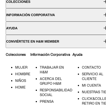
COLECCIONES
INFORMACIÓN CORPORATIVA
AYUDA
CONVIÉRTETE EN H&M MEMBER
Colecciones
Información Corporativa
Ayuda
MUJER
TRABAJAR EN
CONTACTO
H&M
HOMBRE
SERVICIO AL
ACERCA DEL
CLIENTE
NIÑOS
GRUPO H&M
MI CUENTA
HOME
RESPONSABILIDAD
NUESTRAS TI
SOCIAL
CLICK&COLLE
PRENSA
RETIRO EN TI