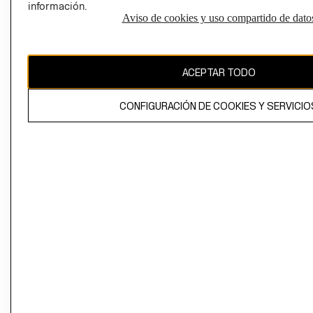
información.
Aviso de cookies y uso compartido de dato
El contenido de esta página web está protegido por copyright y es
propiedad de H&M Hennes & Mauritz AB
ACEPTAR TODO
CONFIGURACIÓN DE COOKIES Y SERVICIO