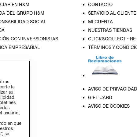
AJAR EN H&M
CONTACTO
CA DEL GRUPO H&M
SERVICIO AL CLIENTE
ONSABILIDAD SOCIAL
MI CUENTA
SA
NUESTRAS TIENDAS
IÓN CON INVERSIONISTAS
CLICK&COLLECT - RE
ICA EMPRESARIAL
TÉRMINOS Y CONDICI
otras
cerle la
AVISO DE PRIVACIDA
izar su
blicidad
GIFT CARD
oletines
AVISO DE COOKIES
redes
l usuario,
erdo en que
estros
”, se