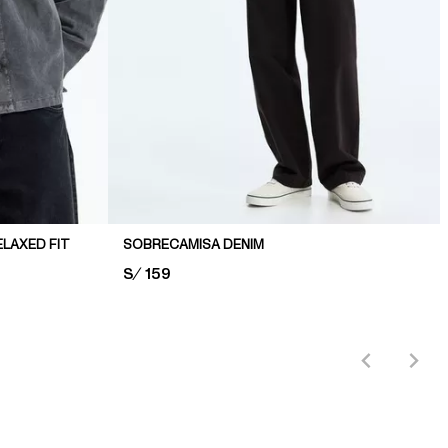
LAXED FIT
SOBRECAMISA DENIM
PRICE:
S/ 159