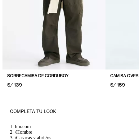
SOBRECAMISA DE CORDUROY
PRICE:
S/ 139
PRICE:
S/ 159
COMPLETA TU LOOK
hm.com
/
Hombre
/
Casacas y abrigos