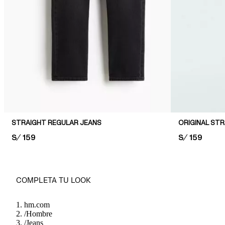
STRAIGHT REGULAR JEANS
ORIGINAL ST
PRICE:
S/ 159
PRICE:
S/ 159
COMPLETA TU LOOK
hm.com
/
Hombre
/
Jeans