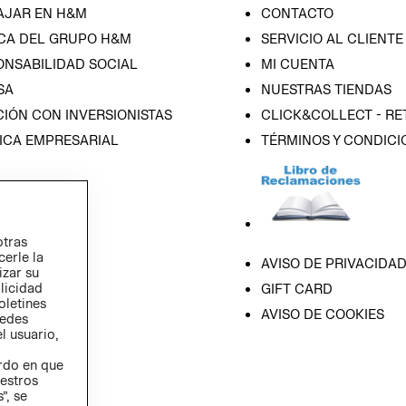
AJAR EN H&M
CONTACTO
CA DEL GRUPO H&M
SERVICIO AL CLIENTE
ONSABILIDAD SOCIAL
MI CUENTA
SA
NUESTRAS TIENDAS
IÓN CON INVERSIONISTAS
CLICK&COLLECT - RE
ICA EMPRESARIAL
TÉRMINOS Y CONDICI
otras
cerle la
AVISO DE PRIVACIDA
izar su
blicidad
GIFT CARD
oletines
AVISO DE COOKIES
redes
l usuario,
erdo en que
estros
”, se