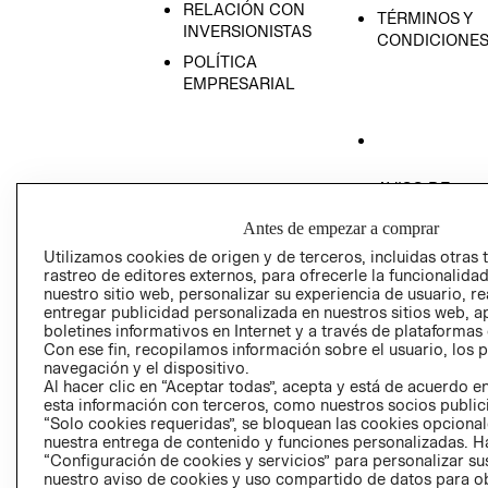
RELACIÓN CON
TÉRMINOS Y
INVERSIONISTAS
CONDICIONE
POLÍTICA
EMPRESARIAL
AVISO DE
PRIVACIDAD
Antes de empezar a comprar
GIFT CARD
Utilizamos cookies de origen y de terceros, incluidas otras 
AVISO DE COO
rastreo de editores externos, para ofrecerle la funcionalid
nuestro sitio web, personalizar su experiencia de usuario, rea
entregar publicidad personalizada en nuestros sitios web, a
boletines informativos en Internet y a través de plataformas
Con ese fin, recopilamos información sobre el usuario, los 
navegación y el dispositivo.
Al hacer clic en “Aceptar todas”, acepta y está de acuerdo
esta información con terceros, como nuestros socios publicit
Perú (S/)
“Solo cookies requeridas”, se bloquean las cookies opcionale
nuestra entrega de contenido y funciones personalizadas. H
“Configuración de cookies y servicios” para personalizar sus
CAMBIAR REGIÓN
nuestro aviso de cookies y uso compartido de datos para 