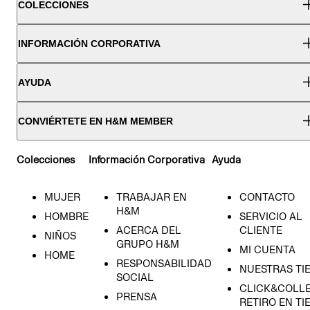
COLECCIONES
INFORMACIÓN CORPORATIVA
AYUDA
CONVIÉRTETE EN H&M MEMBER
Colecciones
Información Corporativa
Ayuda
MUJER
TRABAJAR EN
CONTACTO
H&M
HOMBRE
SERVICIO AL
ACERCA DEL
CLIENTE
NIÑOS
GRUPO H&M
MI CUENTA
HOME
RESPONSABILIDAD
NUESTRAS TI
SOCIAL
CLICK&COLLE
PRENSA
RETIRO EN TI