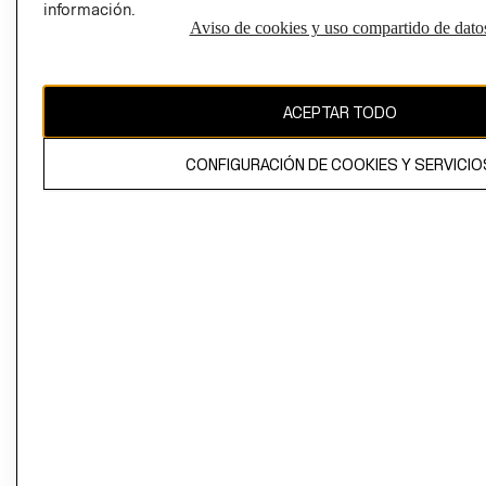
información.
Aviso de cookies y uso compartido de dato
El contenido de esta página web está protegido por copyright y es
propiedad de H&M Hennes & Mauritz AB
ACEPTAR TODO
CONFIGURACIÓN DE COOKIES Y SERVICIO