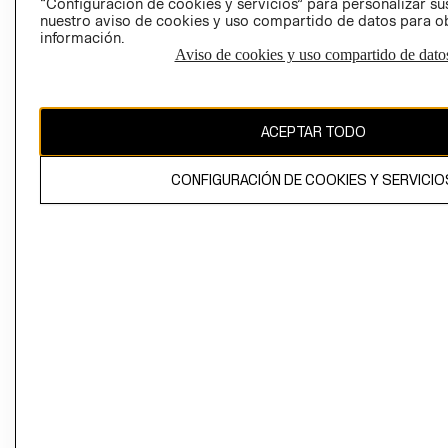
“Configuración de cookies y servicios” para personalizar sus
CAMBIAR REGIÓN
nuestro aviso de cookies y uso compartido de datos para 
información.
Aviso de cookies y uso compartido de dato
El contenido de esta página web está protegido por copyright y es
propiedad de H&M Hennes & Mauritz AB
ACEPTAR TODO
CONFIGURACIÓN DE COOKIES Y SERVICIO