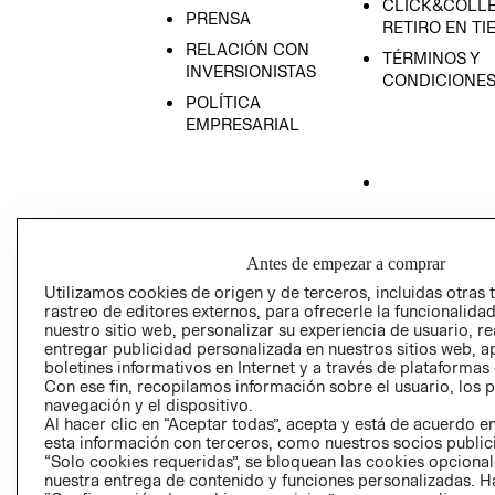
CLICK&COLLE
PRENSA
RETIRO EN TI
RELACIÓN CON
TÉRMINOS Y
INVERSIONISTAS
CONDICIONE
POLÍTICA
EMPRESARIAL
AVISO DE
PRIVACIDAD
Antes de empezar a comprar
GIFT CARD
Utilizamos cookies de origen y de terceros, incluidas otras 
rastreo de editores externos, para ofrecerle la funcionalid
AVISO DE COO
nuestro sitio web, personalizar su experiencia de usuario, rea
entregar publicidad personalizada en nuestros sitios web, a
boletines informativos en Internet y a través de plataformas
Con ese fin, recopilamos información sobre el usuario, los 
navegación y el dispositivo.
Al hacer clic en “Aceptar todas”, acepta y está de acuerdo
esta información con terceros, como nuestros socios publicit
“Solo cookies requeridas”, se bloquean las cookies opcionale
Perú (S/)
nuestra entrega de contenido y funciones personalizadas. H