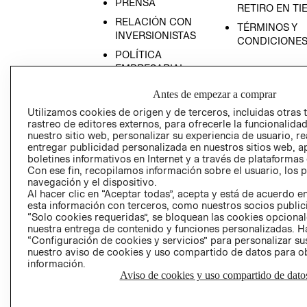
PRENSA
RETIRO EN TI
RELACIÓN CON
TÉRMINOS Y
INVERSIONISTAS
CONDICIONE
POLÍTICA
EMPRESARIAL
Antes de empezar a comprar
Utilizamos cookies de origen y de terceros, incluidas otras 
rastreo de editores externos, para ofrecerle la funcionalid
AVISO DE
nuestro sitio web, personalizar su experiencia de usuario, rea
entregar publicidad personalizada en nuestros sitios web, a
PRIVACIDAD
boletines informativos en Internet y a través de plataformas
GIFT CARD
Con ese fin, recopilamos información sobre el usuario, los 
navegación y el dispositivo.
AVISO DE COO
Al hacer clic en “Aceptar todas”, acepta y está de acuerdo
esta información con terceros, como nuestros socios publicit
“Solo cookies requeridas”, se bloquean las cookies opcionale
nuestra entrega de contenido y funciones personalizadas. H
“Configuración de cookies y servicios” para personalizar sus
nuestro aviso de cookies y uso compartido de datos para 
información.
Aviso de cookies y uso compartido de dato
Perú (S/)
CAMBIAR REGIÓN