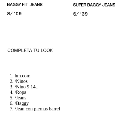
BAGGY FIT JEANS
SUPER BAGGY JEANS
PRICE:
S/ 109
PRICE:
S/ 139
COMPLETA TU LOOK
hm.com
/
Ninos
/
Nino 9 14a
/
Ropa
/
Jeans
/
Baggy
/
Jean con piernas barrel