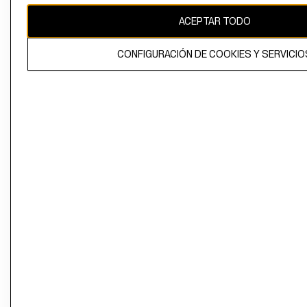
ACEPTAR TODO
CONFIGURACIÓN DE COOKIES Y SERVICIO
El contenido de esta página web está protegido por copyright y es
propiedad de H&M Hennes & Mauritz AB