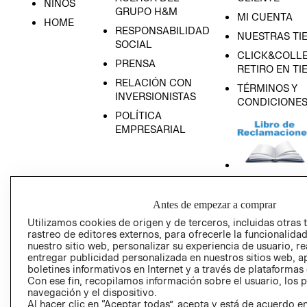
NIÑOS
GRUPO H&M
MI CUENTA
HOME
RESPONSABILIDAD
NUESTRAS TI
SOCIAL
CLICK&COLLE
PRENSA
RETIRO EN TI
RELACIÓN CON
TÉRMINOS Y
INVERSIONISTAS
CONDICIONE
POLÍTICA
EMPRESARIAL
AVISO DE
Antes de empezar a comprar
PRIVACIDAD
Utilizamos cookies de origen y de terceros, incluidas otras 
GIFT CARD
rastreo de editores externos, para ofrecerle la funcionalid
nuestro sitio web, personalizar su experiencia de usuario, rea
AVISO DE COO
entregar publicidad personalizada en nuestros sitios web, a
boletines informativos en Internet y a través de plataformas
Con ese fin, recopilamos información sobre el usuario, los 
navegación y el dispositivo.
Al hacer clic en “Aceptar todas”, acepta y está de acuerdo