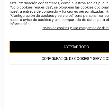
esta información con terceros, como nuestros socios publicit
“Solo cookies requeridas”, se bloquean las cookies opcionale
nuestra entrega de contenido y funciones personalizadas. H
Perú (S/)
“Configuración de cookies y servicios” para personalizar sus
nuestro aviso de cookies y uso compartido de datos para 
CAMBIAR REGIÓN
información.
Aviso de cookies y uso compartido de dato
El contenido de esta página web está protegido por copyright y es
ACEPTAR TODO
propiedad de H&M Hennes & Mauritz AB
CONFIGURACIÓN DE COOKIES Y SERVICIO