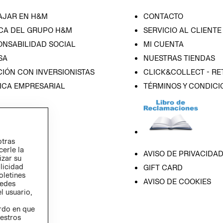
AJAR EN H&M
CONTACTO
CA DEL GRUPO H&M
SERVICIO AL CLIENTE
ONSABILIDAD SOCIAL
MI CUENTA
SA
NUESTRAS TIENDAS
IÓN CON INVERSIONISTAS
CLICK&COLLECT - RE
ICA EMPRESARIAL
TÉRMINOS Y CONDICI
otras
cerle la
AVISO DE PRIVACIDA
izar su
blicidad
GIFT CARD
oletines
AVISO DE COOKIES
redes
l usuario,
erdo en que
estros