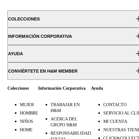
COLECCIONES
INFORMACIÓN CORPORATIVA
AYUDA
CONVIÉRTETE EN H&M MEMBER
Colecciones
Información Corporativa
Ayuda
MUJER
TRABAJAR EN
CONTACTO
H&M
HOMBRE
SERVICIO AL CL
ACERCA DEL
NIÑOS
MI CUENTA
GRUPO H&M
HOME
NUESTRAS TIEN
RESPONSABILIDAD
CLICK&COLLECT