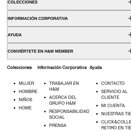
COLECCIONES
INFORMACIÓN CORPORATIVA
AYUDA
CONVIÉRTETE EN H&M MEMBER
Colecciones
Información Corporativa
Ayuda
MUJER
TRABAJAR EN
CONTACTO
H&M
HOMBRE
SERVICIO AL
ACERCA DEL
CLIENTE
NIÑOS
GRUPO H&M
MI CUENTA
HOME
RESPONSABILIDAD
NUESTRAS TI
SOCIAL
CLICK&COLLE
PRENSA
RETIRO EN TI