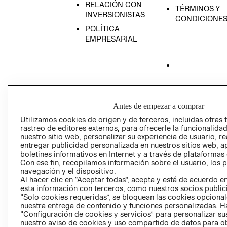
RELACIÓN CON
TÉRMINOS Y
INVERSIONISTAS
CONDICIONE
POLÍTICA
EMPRESARIAL
AVISO DE
PRIVACIDAD
Antes de empezar a comprar
GIFT CARD
Utilizamos cookies de origen y de terceros, incluidas otras 
AVISO DE COO
rastreo de editores externos, para ofrecerle la funcionalid
nuestro sitio web, personalizar su experiencia de usuario, rea
entregar publicidad personalizada en nuestros sitios web, a
boletines informativos en Internet y a través de plataformas
Con ese fin, recopilamos información sobre el usuario, los 
navegación y el dispositivo.
Al hacer clic en “Aceptar todas”, acepta y está de acuerdo
esta información con terceros, como nuestros socios publicit
Perú (S/)
“Solo cookies requeridas”, se bloquean las cookies opcionale
nuestra entrega de contenido y funciones personalizadas. H
“Configuración de cookies y servicios” para personalizar sus
CAMBIAR REGIÓN
nuestro aviso de cookies y uso compartido de datos para 