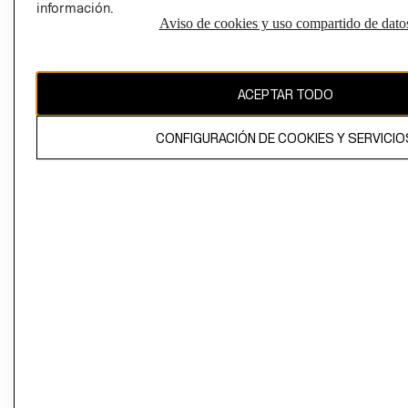
información.
Aviso de cookies y uso compartido de dato
El contenido de esta página web está protegido por copyright y es
propiedad de H&M Hennes & Mauritz AB
ACEPTAR TODO
CONFIGURACIÓN DE COOKIES Y SERVICIO