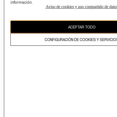
información.
Aviso de cookies y uso compartido de dato
El contenido de esta página web está protegido por copyright y es
propiedad de H&M Hennes & Mauritz AB
ACEPTAR TODO
CONFIGURACIÓN DE COOKIES Y SERVICIO