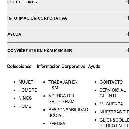
COLECCIONES
INFORMACIÓN CORPORATIVA
AYUDA
CONVIÉRTETE EN H&M MEMBER
Colecciones
Información Corporativa
Ayuda
MUJER
TRABAJAR EN
CONTACTO
H&M
HOMBRE
SERVICIO AL
ACERCA DEL
CLIENTE
NIÑOS
GRUPO H&M
MI CUENTA
HOME
RESPONSABILIDAD
NUESTRAS TI
SOCIAL
CLICK&COLLE
PRENSA
RETIRO EN TI