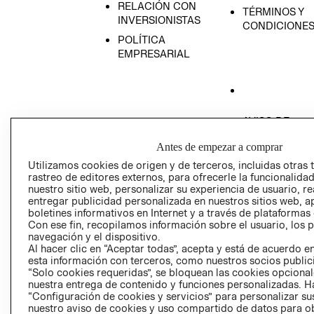
RELACIÓN CON
TÉRMINOS Y
INVERSIONISTAS
CONDICIONE
POLÍTICA
EMPRESARIAL
AVISO DE
PRIVACIDAD
Antes de empezar a comprar
GIFT CARD
Utilizamos cookies de origen y de terceros, incluidas otras 
AVISO DE COO
rastreo de editores externos, para ofrecerle la funcionalid
nuestro sitio web, personalizar su experiencia de usuario, rea
entregar publicidad personalizada en nuestros sitios web, a
boletines informativos en Internet y a través de plataformas
Con ese fin, recopilamos información sobre el usuario, los 
navegación y el dispositivo.
Al hacer clic en “Aceptar todas”, acepta y está de acuerdo
esta información con terceros, como nuestros socios publicit
Perú (S/)
“Solo cookies requeridas”, se bloquean las cookies opcionale
nuestra entrega de contenido y funciones personalizadas. H
“Configuración de cookies y servicios” para personalizar sus
CAMBIAR REGIÓN
nuestro aviso de cookies y uso compartido de datos para 