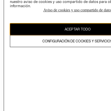
nuestro aviso de cookies y uso compartido de datos para 
información.
Aviso de cookies y uso compartido de dato
El contenido de esta página web está protegido por copyright y es
propiedad de H&M Hennes & Mauritz AB
ACEPTAR TODO
CONFIGURACIÓN DE COOKIES Y SERVICIO