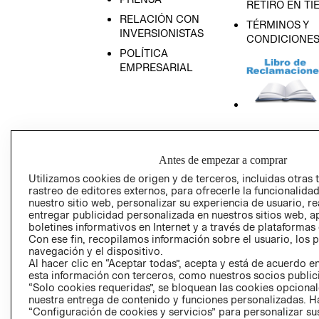
RETIRO EN TI
RELACIÓN CON
TÉRMINOS Y
INVERSIONISTAS
CONDICIONE
POLÍTICA
EMPRESARIAL
AVISO DE
PRIVACIDAD
Antes de empezar a comprar
GIFT CARD
Utilizamos cookies de origen y de terceros, incluidas otras 
AVISO DE COO
rastreo de editores externos, para ofrecerle la funcionalid
nuestro sitio web, personalizar su experiencia de usuario, rea
entregar publicidad personalizada en nuestros sitios web, a
boletines informativos en Internet y a través de plataformas
Con ese fin, recopilamos información sobre el usuario, los 
navegación y el dispositivo.
Al hacer clic en “Aceptar todas”, acepta y está de acuerdo
esta información con terceros, como nuestros socios publicit
“Solo cookies requeridas”, se bloquean las cookies opcionale
Perú (S/)
nuestra entrega de contenido y funciones personalizadas. H
“Configuración de cookies y servicios” para personalizar sus
CAMBIAR REGIÓN