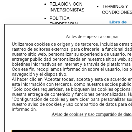
RELACIÓN CON
TÉRMINOS Y
INVERSIONISTAS
CONDICIONE
POLÍTICA
EMPRESARIAL
Antes de empezar a comprar
Utilizamos cookies de origen y de terceros, incluidas otras 
rastreo de editores externos, para ofrecerle la funcionalid
AVISO DE
nuestro sitio web, personalizar su experiencia de usuario, rea
PRIVACIDAD
entregar publicidad personalizada en nuestros sitios web, a
boletines informativos en Internet y a través de plataformas
GIFT CARD
Con ese fin, recopilamos información sobre el usuario, los 
navegación y el dispositivo.
AVISO DE COO
Al hacer clic en “Aceptar todas”, acepta y está de acuerdo
esta información con terceros, como nuestros socios publicit
“Solo cookies requeridas”, se bloquean las cookies opcionale
nuestra entrega de contenido y funciones personalizadas. H
“Configuración de cookies y servicios” para personalizar sus
nuestro aviso de cookies y uso compartido de datos para 
información.
Aviso de cookies y uso compartido de dato
Perú (S/)
CAMBIAR REGIÓN