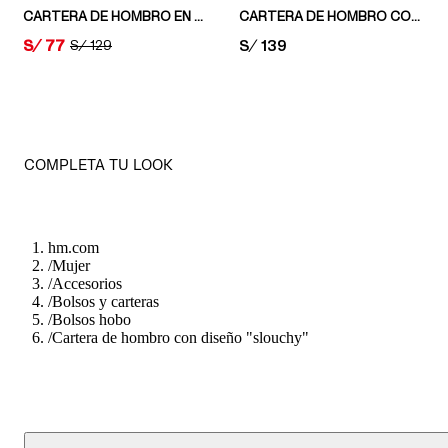
CARTERA DE HOMBRO EN PAJA
CARTERA DE HOMBRO CON DISEÑO "SLOUCHY"
PRICE:
S/ 77
PRICE:
S/ 139
ORIGINAL PRICE:
S/ 129
COMPLETA TU LOOK
hm.com
/
Mujer
/
Accesorios
/
Bolsos y carteras
/
Bolsos hobo
/
Cartera de hombro con diseño "slouchy"