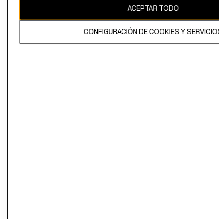
ACEPTAR TODO
CONFIGURACIÓN DE COOKIES Y SERVICIO
El contenido de esta página web está protegido por copyright y es
propiedad de H&M Hennes & Mauritz AB