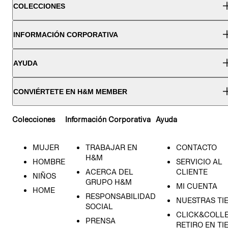
COLECCIONES
INFORMACIÓN CORPORATIVA
AYUDA
CONVIÉRTETE EN H&M MEMBER
Colecciones
Información Corporativa
Ayuda
MUJER
TRABAJAR EN
CONTACTO
H&M
HOMBRE
SERVICIO AL
ACERCA DEL
CLIENTE
NIÑOS
GRUPO H&M
MI CUENTA
HOME
RESPONSABILIDAD
NUESTRAS TI
SOCIAL
CLICK&COLLE
PRENSA
RETIRO EN TI