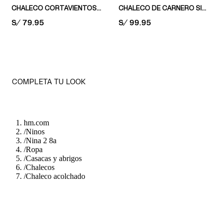
CHALECO CORTAVIENTOS EN CARNERO SINTÉTICO
CHALECO DE CARNERO SINTÉTICO CON MOTIVO DECORATIVO
PRICE:
S/ 79.95
PRICE:
S/ 99.95
COMPLETA TU LOOK
hm.com
/
Ninos
/
Nina 2 8a
/
Ropa
/
Casacas y abrigos
/
Chalecos
/
Chaleco acolchado