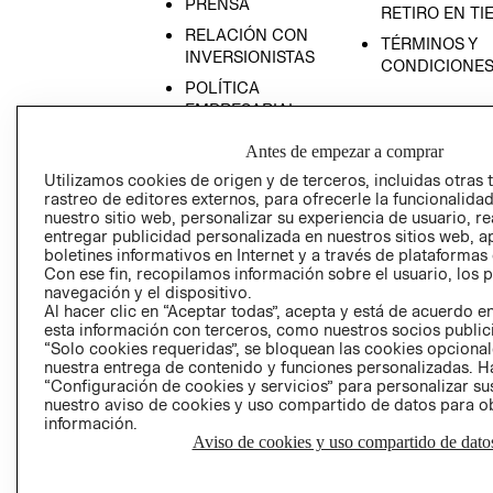
PRENSA
RETIRO EN TI
RELACIÓN CON
TÉRMINOS Y
INVERSIONISTAS
CONDICIONE
POLÍTICA
EMPRESARIAL
Antes de empezar a comprar
Utilizamos cookies de origen y de terceros, incluidas otras 
rastreo de editores externos, para ofrecerle la funcionalid
AVISO DE
nuestro sitio web, personalizar su experiencia de usuario, rea
entregar publicidad personalizada en nuestros sitios web, a
PRIVACIDAD
boletines informativos en Internet y a través de plataformas
GIFT CARD
Con ese fin, recopilamos información sobre el usuario, los 
navegación y el dispositivo.
AVISO DE COO
Al hacer clic en “Aceptar todas”, acepta y está de acuerdo
esta información con terceros, como nuestros socios publicit
“Solo cookies requeridas”, se bloquean las cookies opcionale
nuestra entrega de contenido y funciones personalizadas. H
“Configuración de cookies y servicios” para personalizar sus
nuestro aviso de cookies y uso compartido de datos para 
información.
Aviso de cookies y uso compartido de dato
Perú (S/)
CAMBIAR REGIÓN