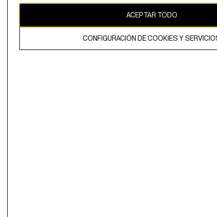
ACEPTAR TODO
CONFIGURACIÓN DE COOKIES Y SERVICIO
El contenido de esta página web está protegido por copyright y es
propiedad de H&M Hennes & Mauritz AB