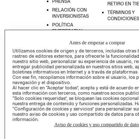
PRENSA
RETIRO EN TI
RELACIÓN CON
TÉRMINOS Y
INVERSIONISTAS
CONDICIONE
POLÍTICA
EMPRESARIAL
Antes de empezar a comprar
Utilizamos cookies de origen y de terceros, incluidas otras 
rastreo de editores externos, para ofrecerle la funcionalid
AVISO DE
nuestro sitio web, personalizar su experiencia de usuario, rea
entregar publicidad personalizada en nuestros sitios web, a
PRIVACIDAD
boletines informativos en Internet y a través de plataformas
GIFT CARD
Con ese fin, recopilamos información sobre el usuario, los 
navegación y el dispositivo.
AVISO DE COO
Al hacer clic en “Aceptar todas”, acepta y está de acuerdo
esta información con terceros, como nuestros socios publicit
“Solo cookies requeridas”, se bloquean las cookies opcionale
nuestra entrega de contenido y funciones personalizadas. H
“Configuración de cookies y servicios” para personalizar sus
nuestro aviso de cookies y uso compartido de datos para 
información.
Aviso de cookies y uso compartido de dato
Perú (S/)
CAMBIAR REGIÓN