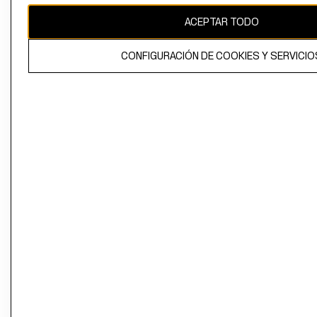
ACEPTAR TODO
CONFIGURACIÓN DE COOKIES Y SERVICIO
El contenido de esta página web está protegido por copyright y es
propiedad de H&M Hennes & Mauritz AB