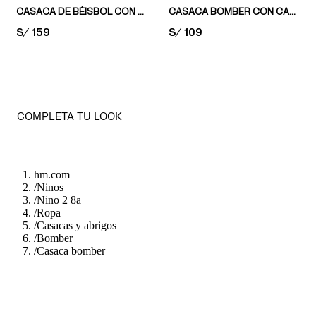
CASACA DE BÉISBOL CON MOTIVOS
CASACA BOMBER CON CAPUCHA
PRICE:
S/ 159
PRICE:
S/ 109
COMPLETA TU LOOK
hm.com
/
Ninos
/
Nino 2 8a
/
Ropa
/
Casacas y abrigos
/
Bomber
/
Casaca bomber