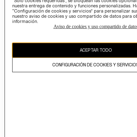
“Solo cookies requeridas”, se bloquean las cookies opcionale
Perú (S/)
nuestra entrega de contenido y funciones personalizadas. H
“Configuración de cookies y servicios” para personalizar sus
CAMBIAR REGIÓN
nuestro aviso de cookies y uso compartido de datos para 
información.
Aviso de cookies y uso compartido de dato
El contenido de esta página web está protegido por copyright y es
propiedad de H&M Hennes & Mauritz AB
ACEPTAR TODO
CONFIGURACIÓN DE COOKIES Y SERVICIO