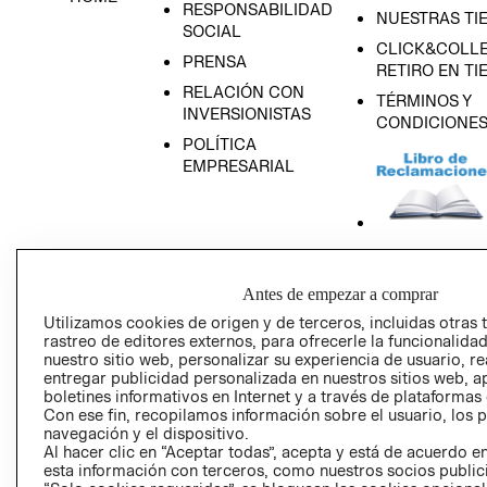
RESPONSABILIDAD
NUESTRAS TI
SOCIAL
CLICK&COLLE
PRENSA
RETIRO EN TI
RELACIÓN CON
TÉRMINOS Y
INVERSIONISTAS
CONDICIONE
POLÍTICA
EMPRESARIAL
AVISO DE
PRIVACIDAD
Antes de empezar a comprar
Utilizamos cookies de origen y de terceros, incluidas otras 
GIFT CARD
rastreo de editores externos, para ofrecerle la funcionalid
AVISO DE COO
nuestro sitio web, personalizar su experiencia de usuario, rea
entregar publicidad personalizada en nuestros sitios web, a
boletines informativos en Internet y a través de plataformas
Con ese fin, recopilamos información sobre el usuario, los 
navegación y el dispositivo.
Al hacer clic en “Aceptar todas”, acepta y está de acuerdo
esta información con terceros, como nuestros socios publicit