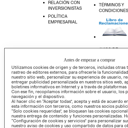
RELACIÓN CON
TÉRMINOS Y
INVERSIONISTAS
CONDICIONE
POLÍTICA
EMPRESARIAL
AVISO DE
PRIVACIDAD
Antes de empezar a comprar
GIFT CARD
Utilizamos cookies de origen y de terceros, incluidas otras 
AVISO DE COO
rastreo de editores externos, para ofrecerle la funcionalid
nuestro sitio web, personalizar su experiencia de usuario, rea
entregar publicidad personalizada en nuestros sitios web, a
boletines informativos en Internet y a través de plataformas
Con ese fin, recopilamos información sobre el usuario, los 
navegación y el dispositivo.
Al hacer clic en “Aceptar todas”, acepta y está de acuerdo
esta información con terceros, como nuestros socios publicit
Perú (S/)
“Solo cookies requeridas”, se bloquean las cookies opcionale
nuestra entrega de contenido y funciones personalizadas. H
“Configuración de cookies y servicios” para personalizar sus
CAMBIAR REGIÓN
nuestro aviso de cookies y uso compartido de datos para 