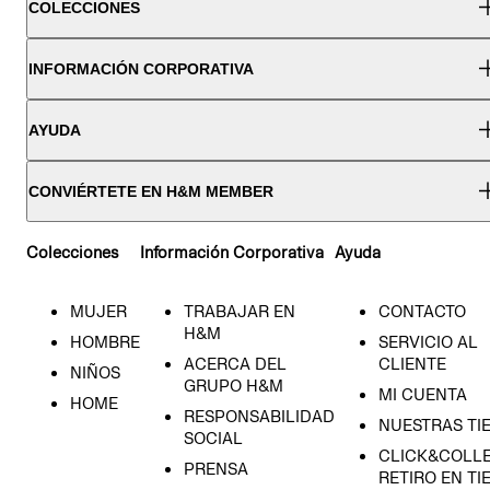
COLECCIONES
INFORMACIÓN CORPORATIVA
AYUDA
CONVIÉRTETE EN H&M MEMBER
Colecciones
Información Corporativa
Ayuda
MUJER
TRABAJAR EN
CONTACTO
H&M
HOMBRE
SERVICIO AL
ACERCA DEL
CLIENTE
NIÑOS
GRUPO H&M
MI CUENTA
HOME
RESPONSABILIDAD
NUESTRAS TI
SOCIAL
CLICK&COLLE
PRENSA
RETIRO EN TI