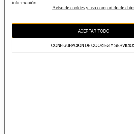
información.
Aviso de cookies y uso compartido de dato
El contenido de esta página web está protegido por copyright y es
propiedad de H&M Hennes & Mauritz AB
ACEPTAR TODO
CONFIGURACIÓN DE COOKIES Y SERVICIO