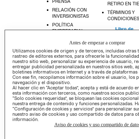
PRENSA
RETIRO EN TI
RELACIÓN CON
TÉRMINOS Y
INVERSIONISTAS
CONDICIONE
POLÍTICA
EMPRESARIAL
Antes de empezar a comprar
Utilizamos cookies de origen y de terceros, incluidas otras 
rastreo de editores externos, para ofrecerle la funcionalid
AVISO DE
nuestro sitio web, personalizar su experiencia de usuario, rea
entregar publicidad personalizada en nuestros sitios web, a
PRIVACIDAD
boletines informativos en Internet y a través de plataformas
GIFT CARD
Con ese fin, recopilamos información sobre el usuario, los 
navegación y el dispositivo.
AVISO DE COO
Al hacer clic en “Aceptar todas”, acepta y está de acuerdo
esta información con terceros, como nuestros socios publicit
“Solo cookies requeridas”, se bloquean las cookies opcionale
nuestra entrega de contenido y funciones personalizadas. H
“Configuración de cookies y servicios” para personalizar sus
nuestro aviso de cookies y uso compartido de datos para 
información.
Aviso de cookies y uso compartido de dato
Perú (S/)
CAMBIAR REGIÓN