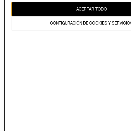
ACEPTAR TODO
CONFIGURACIÓN DE COOKIES Y SERVICIO
El contenido de esta página web está protegido por copyright y es
propiedad de H&M Hennes & Mauritz AB