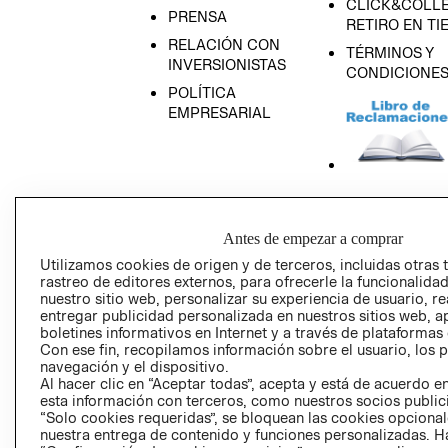
CLICK&COLLE
PRENSA
RETIRO EN TI
RELACIÓN CON
TÉRMINOS Y
INVERSIONISTAS
CONDICIONE
POLÍTICA
EMPRESARIAL
AVISO DE
PRIVACIDAD
Antes de empezar a comprar
GIFT CARD
Utilizamos cookies de origen y de terceros, incluidas otras 
rastreo de editores externos, para ofrecerle la funcionalid
AVISO DE COO
nuestro sitio web, personalizar su experiencia de usuario, rea
entregar publicidad personalizada en nuestros sitios web, a
boletines informativos en Internet y a través de plataformas
Con ese fin, recopilamos información sobre el usuario, los 
navegación y el dispositivo.
Al hacer clic en “Aceptar todas”, acepta y está de acuerdo
esta información con terceros, como nuestros socios publicit
“Solo cookies requeridas”, se bloquean las cookies opcionale
Perú (S/)
nuestra entrega de contenido y funciones personalizadas. H