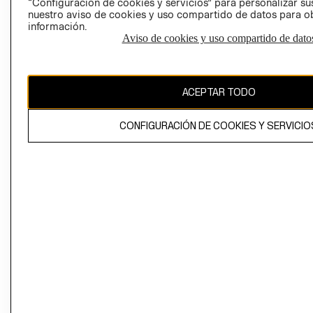
“Configuración de cookies y servicios” para personalizar sus
CAMBIAR REGIÓN
nuestro aviso de cookies y uso compartido de datos para 
información.
Aviso de cookies y uso compartido de dato
El contenido de esta página web está protegido por copyright y es
propiedad de H&M Hennes & Mauritz AB
ACEPTAR TODO
CONFIGURACIÓN DE COOKIES Y SERVICIO