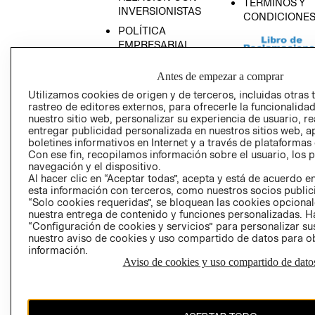
TÉRMINOS Y
INVERSIONISTAS
CONDICIONE
POLÍTICA
EMPRESARIAL
Antes de empezar a comprar
Utilizamos cookies de origen y de terceros, incluidas otras 
rastreo de editores externos, para ofrecerle la funcionalid
AVISO DE
nuestro sitio web, personalizar su experiencia de usuario, rea
PRIVACIDAD
entregar publicidad personalizada en nuestros sitios web, a
boletines informativos en Internet y a través de plataformas
GIFT CARD
Con ese fin, recopilamos información sobre el usuario, los 
AVISO DE COO
navegación y el dispositivo.
Al hacer clic en “Aceptar todas”, acepta y está de acuerdo
esta información con terceros, como nuestros socios publicit
“Solo cookies requeridas”, se bloquean las cookies opcionale
nuestra entrega de contenido y funciones personalizadas. H
“Configuración de cookies y servicios” para personalizar sus
nuestro aviso de cookies y uso compartido de datos para 
información.
Aviso de cookies y uso compartido de dato
Perú (S/)
CAMBIAR REGIÓN