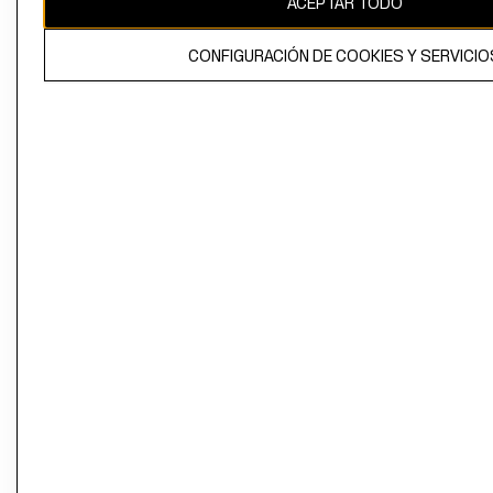
ACEPTAR TODO
CONFIGURACIÓN DE COOKIES Y SERVICIO
El contenido de esta página web está protegido por copyright y es
propiedad de H&M Hennes & Mauritz AB