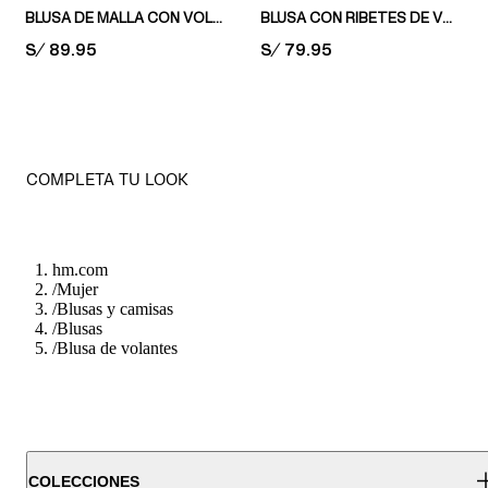
BLUSA DE MALLA CON VOLANTES
BLUSA CON RIBETES DE VOLANTE
PRICE:
S/ 89.95
PRICE:
S/ 79.95
COMPLETA TU LOOK
hm.com
/
Mujer
/
Blusas y camisas
/
Blusas
/
Blusa de volantes
COLECCIONES