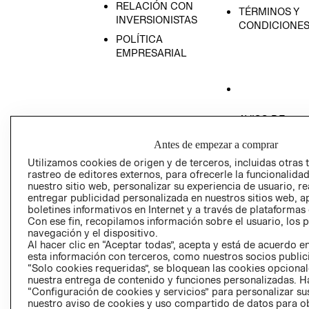
RELACIÓN CON
TÉRMINOS Y
INVERSIONISTAS
CONDICIONE
POLÍTICA
EMPRESARIAL
AVISO DE
PRIVACIDAD
Antes de empezar a comprar
GIFT CARD
Utilizamos cookies de origen y de terceros, incluidas otras 
AVISO DE COO
rastreo de editores externos, para ofrecerle la funcionalid
nuestro sitio web, personalizar su experiencia de usuario, rea
entregar publicidad personalizada en nuestros sitios web, a
boletines informativos en Internet y a través de plataformas
Con ese fin, recopilamos información sobre el usuario, los 
navegación y el dispositivo.
Al hacer clic en “Aceptar todas”, acepta y está de acuerdo
esta información con terceros, como nuestros socios publicit
Perú (S/)
“Solo cookies requeridas”, se bloquean las cookies opcionale
nuestra entrega de contenido y funciones personalizadas. H
“Configuración de cookies y servicios” para personalizar sus
CAMBIAR REGIÓN
nuestro aviso de cookies y uso compartido de datos para 