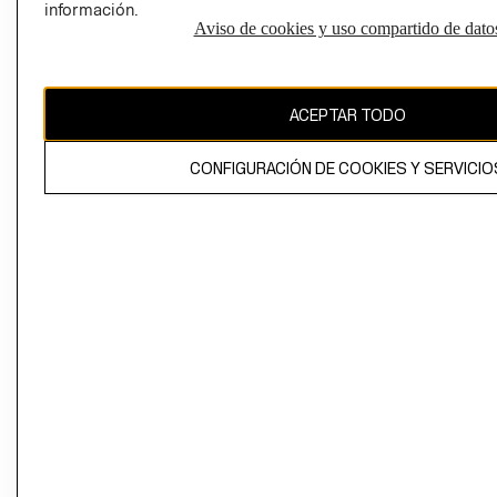
información.
Aviso de cookies y uso compartido de dato
El contenido de esta página web está protegido por copyright y es
propiedad de H&M Hennes & Mauritz AB
ACEPTAR TODO
CONFIGURACIÓN DE COOKIES Y SERVICIO