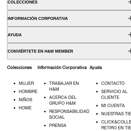
COLECCIONES
INFORMACIÓN CORPORATIVA
AYUDA
CONVIÉRTETE EN H&M MEMBER
Colecciones
Información Corporativa
Ayuda
MUJER
TRABAJAR EN
CONTACTO
H&M
HOMBRE
SERVICIO AL
ACERCA DEL
CLIENTE
NIÑOS
GRUPO H&M
MI CUENTA
HOME
RESPONSABILIDAD
NUESTRAS TI
SOCIAL
CLICK&COLLE
PRENSA
RETIRO EN TI