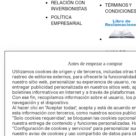
RELACIÓN CON
TÉRMINOS Y
INVERSIONISTAS
CONDICIONE
POLÍTICA
EMPRESARIAL
AVISO DE
PRIVACIDAD
Antes de empezar a comprar
GIFT CARD
Utilizamos cookies de origen y de terceros, incluidas otras 
AVISO DE COO
rastreo de editores externos, para ofrecerle la funcionalid
nuestro sitio web, personalizar su experiencia de usuario, rea
entregar publicidad personalizada en nuestros sitios web, a
boletines informativos en Internet y a través de plataformas
Con ese fin, recopilamos información sobre el usuario, los 
navegación y el dispositivo.
Al hacer clic en “Aceptar todas”, acepta y está de acuerdo
esta información con terceros, como nuestros socios publicit
Perú (S/)
“Solo cookies requeridas”, se bloquean las cookies opcionale
nuestra entrega de contenido y funciones personalizadas. H
“Configuración de cookies y servicios” para personalizar sus
CAMBIAR REGIÓN
nuestro aviso de cookies y uso compartido de datos para 