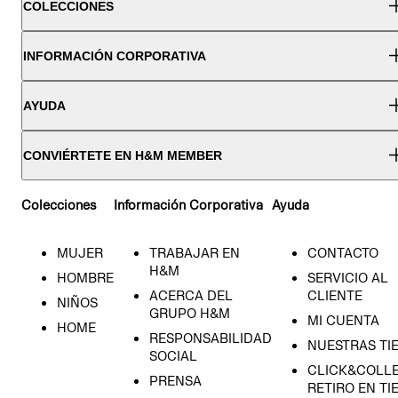
COLECCIONES
INFORMACIÓN CORPORATIVA
AYUDA
CONVIÉRTETE EN H&M MEMBER
Colecciones
Información Corporativa
Ayuda
MUJER
TRABAJAR EN
CONTACTO
H&M
HOMBRE
SERVICIO AL
ACERCA DEL
CLIENTE
NIÑOS
GRUPO H&M
MI CUENTA
HOME
RESPONSABILIDAD
NUESTRAS TI
SOCIAL
CLICK&COLLE
PRENSA
RETIRO EN TI