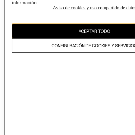
información.
Aviso de cookies y uso compartido de dato
El contenido de esta página web está protegido por copyright y es
propiedad de H&M Hennes & Mauritz AB
ACEPTAR TODO
CONFIGURACIÓN DE COOKIES Y SERVICIO