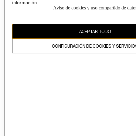
información.
Aviso de cookies y uso compartido de dato
El contenido de esta página web está protegido por copyright y es
propiedad de H&M Hennes & Mauritz AB
ACEPTAR TODO
CONFIGURACIÓN DE COOKIES Y SERVICIO