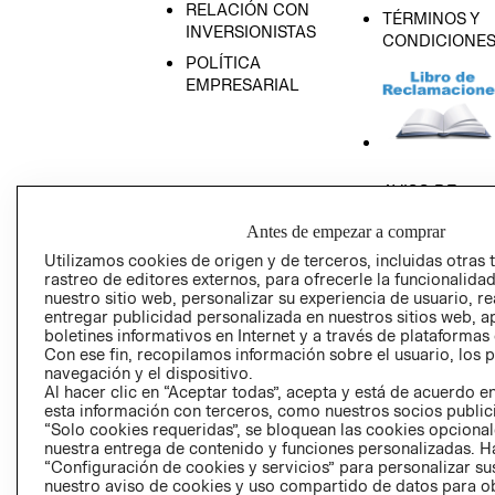
RELACIÓN CON
TÉRMINOS Y
INVERSIONISTAS
CONDICIONE
POLÍTICA
EMPRESARIAL
AVISO DE
PRIVACIDAD
Antes de empezar a comprar
GIFT CARD
Utilizamos cookies de origen y de terceros, incluidas otras 
AVISO DE COO
rastreo de editores externos, para ofrecerle la funcionalid
nuestro sitio web, personalizar su experiencia de usuario, rea
entregar publicidad personalizada en nuestros sitios web, a
boletines informativos en Internet y a través de plataformas
Con ese fin, recopilamos información sobre el usuario, los 
navegación y el dispositivo.
Al hacer clic en “Aceptar todas”, acepta y está de acuerdo
esta información con terceros, como nuestros socios publicit
Perú (S/)
“Solo cookies requeridas”, se bloquean las cookies opcionale
nuestra entrega de contenido y funciones personalizadas. H
“Configuración de cookies y servicios” para personalizar sus
CAMBIAR REGIÓN
nuestro aviso de cookies y uso compartido de datos para 