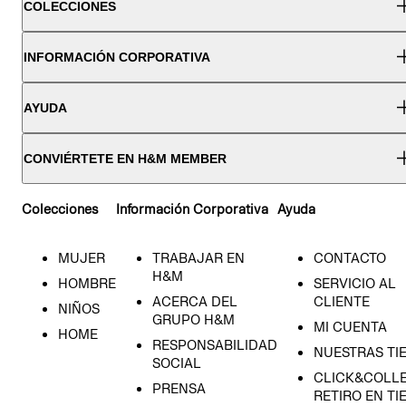
COLECCIONES
INFORMACIÓN CORPORATIVA
AYUDA
CONVIÉRTETE EN H&M MEMBER
Colecciones
Información Corporativa
Ayuda
MUJER
TRABAJAR EN
CONTACTO
H&M
HOMBRE
SERVICIO AL
ACERCA DEL
CLIENTE
NIÑOS
GRUPO H&M
MI CUENTA
HOME
RESPONSABILIDAD
NUESTRAS TI
SOCIAL
CLICK&COLLE
PRENSA
RETIRO EN TI