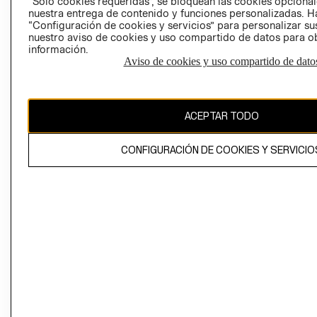
“Solo cookies requeridas”, se bloquean las cookies opcionale
Perú (S/)
nuestra entrega de contenido y funciones personalizadas. H
“Configuración de cookies y servicios” para personalizar sus
CAMBIAR REGIÓN
nuestro aviso de cookies y uso compartido de datos para 
información.
Aviso de cookies y uso compartido de dato
El contenido de esta página web está protegido por copyright y es
propiedad de H&M Hennes & Mauritz AB
ACEPTAR TODO
CONFIGURACIÓN DE COOKIES Y SERVICIO