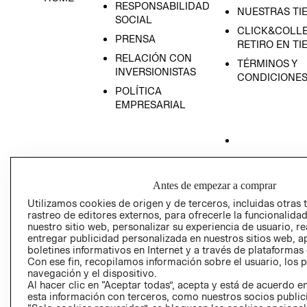
RESPONSABILIDAD
NUESTRAS TI
SOCIAL
CLICK&COLLE
PRENSA
RETIRO EN TI
RELACIÓN CON
TÉRMINOS Y
INVERSIONISTAS
CONDICIONE
POLÍTICA
EMPRESARIAL
AVISO DE
PRIVACIDAD
Antes de empezar a comprar
Utilizamos cookies de origen y de terceros, incluidas otras 
GIFT CARD
rastreo de editores externos, para ofrecerle la funcionalid
AVISO DE COO
nuestro sitio web, personalizar su experiencia de usuario, rea
entregar publicidad personalizada en nuestros sitios web, a
boletines informativos en Internet y a través de plataformas
Con ese fin, recopilamos información sobre el usuario, los 
navegación y el dispositivo.
Al hacer clic en “Aceptar todas”, acepta y está de acuerdo
esta información con terceros, como nuestros socios publicit