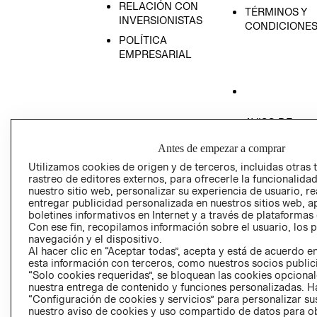
RELACIÓN CON
TÉRMINOS Y
INVERSIONISTAS
CONDICIONE
POLÍTICA
EMPRESARIAL
AVISO DE
PRIVACIDAD
Antes de empezar a comprar
GIFT CARD
Utilizamos cookies de origen y de terceros, incluidas otras 
AVISO DE COO
rastreo de editores externos, para ofrecerle la funcionalid
nuestro sitio web, personalizar su experiencia de usuario, rea
entregar publicidad personalizada en nuestros sitios web, a
boletines informativos en Internet y a través de plataformas
Con ese fin, recopilamos información sobre el usuario, los 
navegación y el dispositivo.
Al hacer clic en “Aceptar todas”, acepta y está de acuerdo
esta información con terceros, como nuestros socios publicit
Perú (S/)
“Solo cookies requeridas”, se bloquean las cookies opcionale
nuestra entrega de contenido y funciones personalizadas. H
“Configuración de cookies y servicios” para personalizar sus
CAMBIAR REGIÓN
nuestro aviso de cookies y uso compartido de datos para 