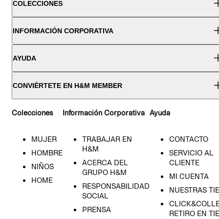
COLECCIONES
INFORMACIÓN CORPORATIVA
AYUDA
CONVIÉRTETE EN H&M MEMBER
Colecciones
Información Corporativa
Ayuda
MUJER
TRABAJAR EN
CONTACTO
H&M
HOMBRE
SERVICIO AL
ACERCA DEL
CLIENTE
NIÑOS
GRUPO H&M
MI CUENTA
HOME
RESPONSABILIDAD
NUESTRAS TI
SOCIAL
CLICK&COLLE
PRENSA
RETIRO EN TI