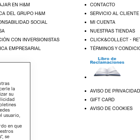
AJAR EN H&M
CONTACTO
CA DEL GRUPO H&M
SERVICIO AL CLIENTE
ONSABILIDAD SOCIAL
MI CUENTA
SA
NUESTRAS TIENDAS
IÓN CON INVERSIONISTAS
CLICK&COLLECT - RE
ICA EMPRESARIAL
TÉRMINOS Y CONDICI
otras
cerle la
AVISO DE PRIVACIDA
izar su
blicidad
GIFT CARD
oletines
AVISO DE COOKIES
redes
l usuario,
erdo en que
estros
”, se