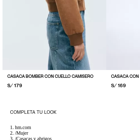
CASACA BOMBER CON CUELLO CAMISERO
CASACA CON 
PRICE:
S/ 179
PRICE:
S/ 169
COMPLETA TU LOOK
hm.com
/
Mujer
/
Casacas y abrigos