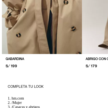
GABARDINA
ABRIGO CON 
PRICE:
S/ 199
PRICE:
S/ 179
COMPLETA TU LOOK
hm.com
/
Mujer
/
Casacas y abrigos