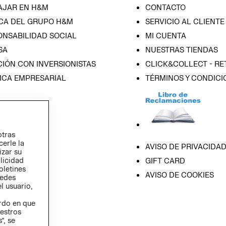
AJAR EN H&M
CONTACTO
CA DEL GRUPO H&M
SERVICIO AL CLIENTE
ONSABILIDAD SOCIAL
MI CUENTA
SA
NUESTRAS TIENDAS
IÓN CON INVERSIONISTAS
CLICK&COLLECT - RE
ICA EMPRESARIAL
TÉRMINOS Y CONDICI
otras
cerle la
AVISO DE PRIVACIDA
izar su
blicidad
GIFT CARD
oletines
AVISO DE COOKIES
redes
l usuario,
erdo en que
estros
”, se