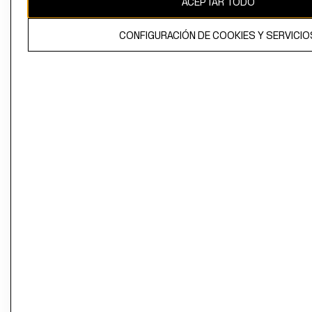
ACEPTAR TODO
CONFIGURACIÓN DE COOKIES Y SERVICIO
El contenido de esta página web está protegido por copyright y es
propiedad de H&M Hennes & Mauritz AB