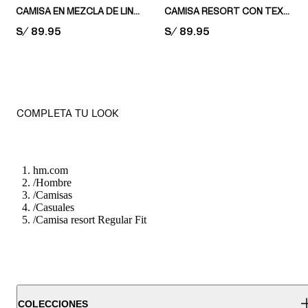
CAMISA EN MEZCLA DE LINO REGULAR FIT
CAMISA RESORT CON TEXTURA REGULAR FIT
PRICE:
S/ 89.95
PRICE:
S/ 89.95
COMPLETA TU LOOK
hm.com
/
Hombre
/
Camisas
/
Casuales
/
Camisa resort Regular Fit
COLECCIONES