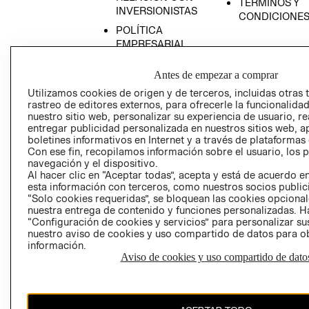
TÉRMINOS Y
INVERSIONISTAS
CONDICIONE
POLÍTICA
EMPRESARIAL
Antes de empezar a comprar
Utilizamos cookies de origen y de terceros, incluidas otras 
rastreo de editores externos, para ofrecerle la funcionalid
AVISO DE
nuestro sitio web, personalizar su experiencia de usuario, rea
PRIVACIDAD
entregar publicidad personalizada en nuestros sitios web, a
boletines informativos en Internet y a través de plataformas
GIFT CARD
Con ese fin, recopilamos información sobre el usuario, los 
AVISO DE COO
navegación y el dispositivo.
Al hacer clic en “Aceptar todas”, acepta y está de acuerdo
esta información con terceros, como nuestros socios publicit
“Solo cookies requeridas”, se bloquean las cookies opcionale
nuestra entrega de contenido y funciones personalizadas. H
“Configuración de cookies y servicios” para personalizar sus
nuestro aviso de cookies y uso compartido de datos para 
información.
Aviso de cookies y uso compartido de dato
Perú (S/)
CAMBIAR REGIÓN